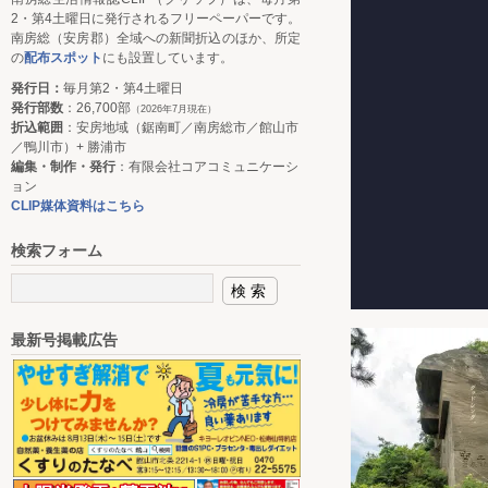
2・第4土曜日に発行されるフリーペーパーです。
南房総（安房郡）全域への新聞折込のほか、所定
の
配布スポット
にも設置しています。
発行日：
毎月第2・第4土曜日
発行部数
：26,700部
（2026年7月現在）
折込範囲
：安房地域（鋸南町／南房総市／館山市
／鴨川市）+ 勝浦市
編集・制作・発行
：有限会社コアコミュニケーシ
ョン
CLIP媒体資料はこちら
検索フォーム
最新号掲載広告