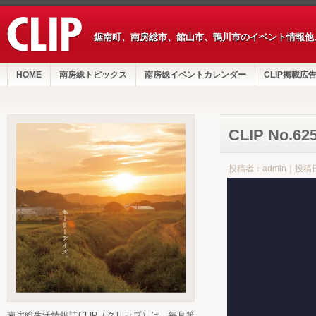
鋸南町、南房総市、館山市、鴨川市のイベント情報他
HOME
南房総トピックス
南房総イベントカレンダー
CLIP掲載広
CLIP No.6
投稿者：admin｜投稿日
南房総生活情報誌CLIP（クリップ）は、毎月第