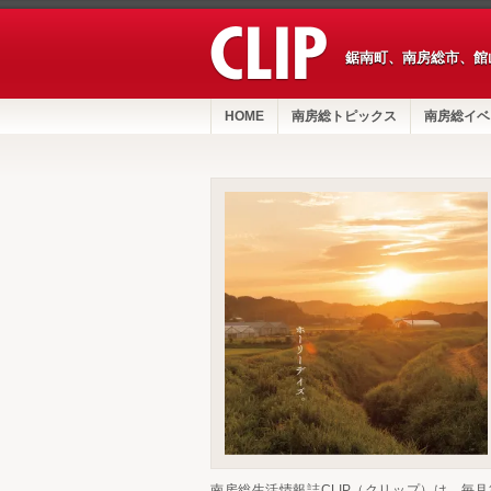
鋸南町、南房総市、館
HOME
南房総トピックス
南房総イベ
南房総生活情報誌CLIP（クリップ）は、毎月