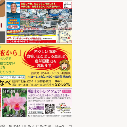
、里のMUJI みんなみの里、Bay2、マ