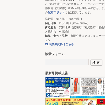
2・第4土曜日に発行されるフリーペーパーです
南房総（安房郡）全域への新聞折込のほか、所
の
配布スポット
にも設置しています。
発行日：
毎月第2・第4土曜日
発行部数
：26,700部
（2026年7月現在）
折込範囲
：安房地域（鋸南町／南房総市／館山
／鴨川市）+ 勝浦市
編集・制作・発行
：有限会社コアコミュニケー
ョン
CLIP媒体資料はこちら
検索フォーム
最新号掲載広告