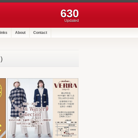
630
Updated
inks
About
Contact
行）