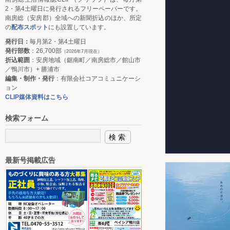
2・第4土曜日に発行されるフリーペーパーです。
南房総（安房郡）全域への新聞折込のほか、所定
の
配布スポット
にも設置しています。
発行日：
毎月第2・第4土曜日
発行部数
：26,700部
（2026年7月現在）
折込範囲
：安房地域（鋸南町／南房総市／館山市
／鴨川市）+ 勝浦市
編集・制作・発行
：有限会社コアコミュニケーシ
ョン
CLIP媒体資料はこちら
検索フォーム
最新号掲載広告