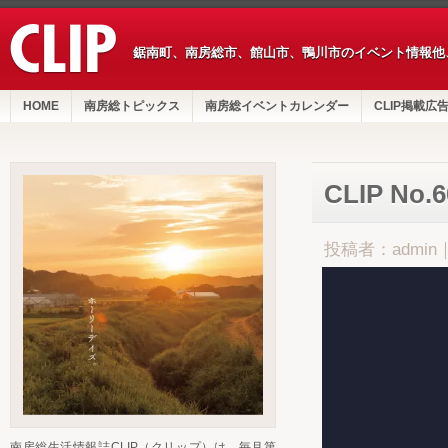
鋸南町、南房総市、館山市、鴨川市のイベント情報他
HOME
南房総トピックス
南房総イベントカレンダー
CLIP掲載広
CLIP No.
投稿者：admin
南房総生活情報誌CLIP（クリップ）は、毎月第