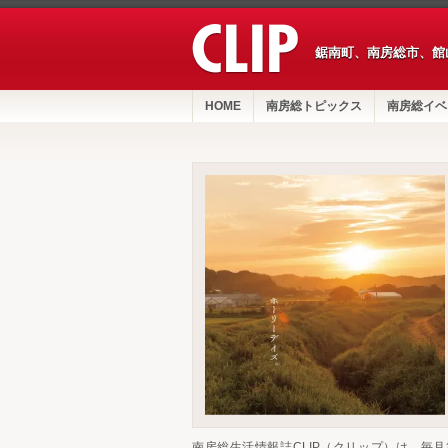
鋸南町、南房総市、館
HOME
南房総トピックス
南房総イベ
南房総生活情報誌CLIP（クリップ）は、毎月