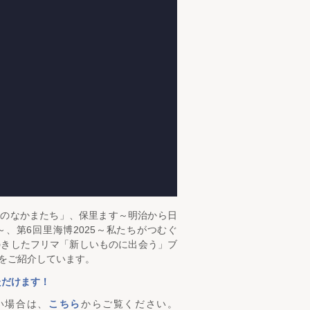
山のなかまたち」、保里ます～明治から日
、第6回里海博2025～私たちがつむぐ
のきしたフリマ「新しいものに出会う」ブ
をご紹介しています。
ただけます！
い場合は、
こちら
からご覧ください。