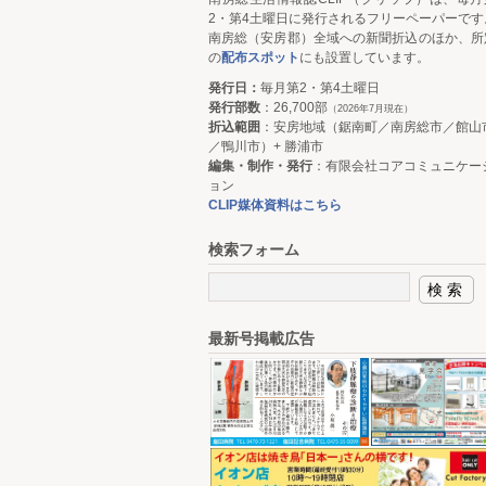
2・第4土曜日に発行されるフリーペーパーです
南房総（安房郡）全域への新聞折込のほか、所
の
配布スポット
にも設置しています。
発行日：
毎月第2・第4土曜日
発行部数
：26,700部
（2026年7月現在）
折込範囲
：安房地域（鋸南町／南房総市／館山
／鴨川市）+ 勝浦市
編集・制作・発行
：有限会社コアコミュニケー
ョン
CLIP媒体資料はこちら
検索フォーム
最新号掲載広告