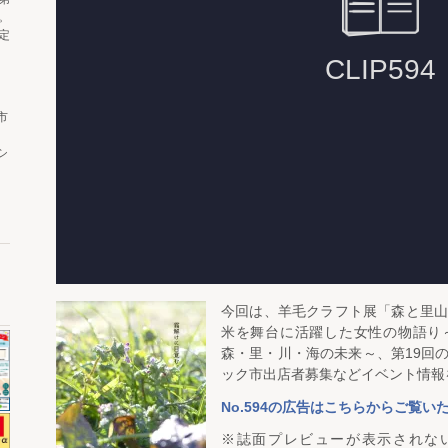
。
定
市
シ
今回は、羊毛クラフト展「森と里
米を舞台に活躍した女性の物語り～
森・里・川・海の未来～、第19回
ック市出店者募集などイベント情報
No.594の広告はこちらからご覧い
※誌面プレビューが表示されな