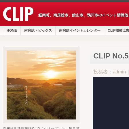
鋸南町、南房総市、館山市、鴨川市のイベント情報他
HOME
南房総トピックス
南房総イベントカレンダー
CLIP掲載広
CLIP No.
投稿者：admin
南房総生活情報誌CLIP（クリップ）は、毎月第