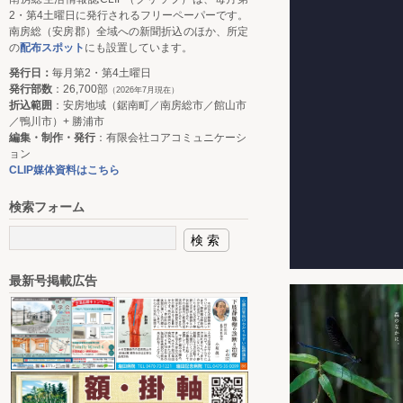
2・第4土曜日に発行されるフリーペーパーです。
南房総（安房郡）全域への新聞折込のほか、所定
の
配布スポット
にも設置しています。
発行日：
毎月第2・第4土曜日
発行部数
：26,700部
（2026年7月現在）
折込範囲
：安房地域（鋸南町／南房総市／館山市
／鴨川市）+ 勝浦市
編集・制作・発行
：有限会社コアコミュニケーシ
ョン
CLIP媒体資料はこちら
検索フォーム
最新号掲載広告