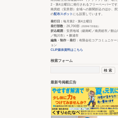
2・第4土曜日に発行されるフリーペーパーです
南房総（安房郡）全域への新聞折込のほか、所
の
配布スポット
にも設置しています。
発行日：
毎月第2・第4土曜日
発行部数
：26,700部
（2026年7月現在）
折込範囲
：安房地域（鋸南町／南房総市／館山
／鴨川市）+ 勝浦市
編集・制作・発行
：有限会社コアコミュニケー
ョン
CLIP媒体資料はこちら
検索フォーム
最新号掲載広告