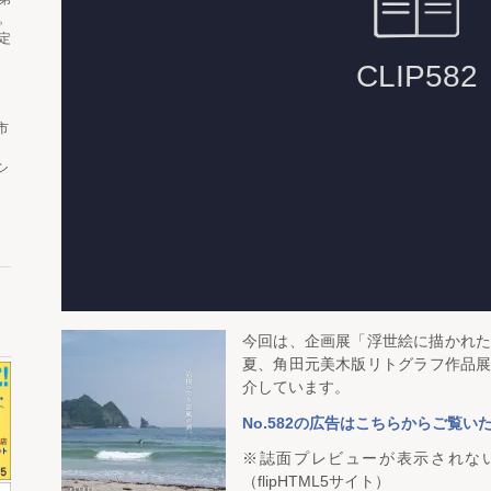
。
定
市
シ
今回は、企画展「浮世絵に描かれ
夏、角田元美木版リトグラフ作品
介しています。
No.582の広告はこちらからご覧い
※誌面プレビューが表示されな
（flipHTML5サイト）