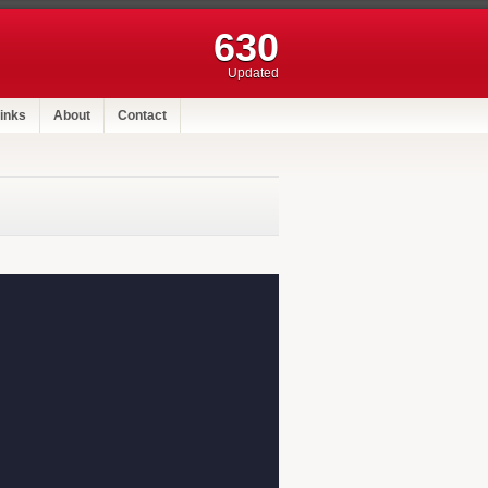
630
Updated
inks
About
Contact