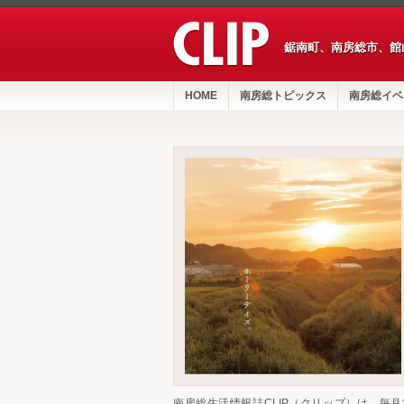
鋸南町、南房総市、館
HOME
南房総トピックス
南房総イベ
南房総生活情報誌CLIP（クリップ）は、毎月