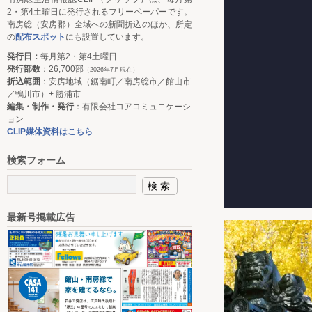
2・第4土曜日に発行されるフリーペーパーです。
南房総（安房郡）全域への新聞折込のほか、所定
の
配布スポット
にも設置しています。
発行日：
毎月第2・第4土曜日
発行部数
：26,700部
（2026年7月現在）
折込範囲
：安房地域（鋸南町／南房総市／館山市
／鴨川市）+ 勝浦市
編集・制作・発行
：有限会社コアコミュニケーシ
ョン
CLIP媒体資料はこちら
検索フォーム
最新号掲載広告