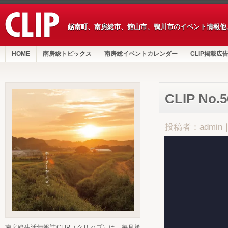
鋸南町、南房総市、館山市、鴨川市のイベント情報他
HOME
南房総トピックス
南房総イベントカレンダー
CLIP掲載広
CLIP No.
投稿者：admin
南房総生活情報誌CLIP（クリップ）は、毎月第