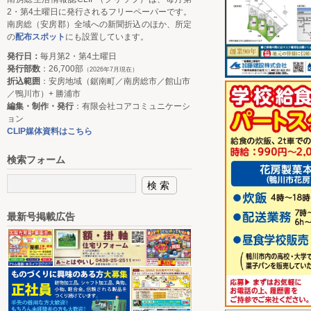
2・第4土曜日に発行されるフリーペーパーです。
南房総（安房郡）全域への新聞折込のほか、所定
の
配布スポット
にも設置しています。
発行日：
毎月第2・第4土曜日
発行部数
：26,700部
（2026年7月現在）
折込範囲
：安房地域（鋸南町／南房総市／館山市
／鴨川市）+ 勝浦市
編集・制作・発行
：有限会社コアコミュニケーシ
ョン
CLIP媒体資料はこちら
検索フォーム
最新号掲載広告