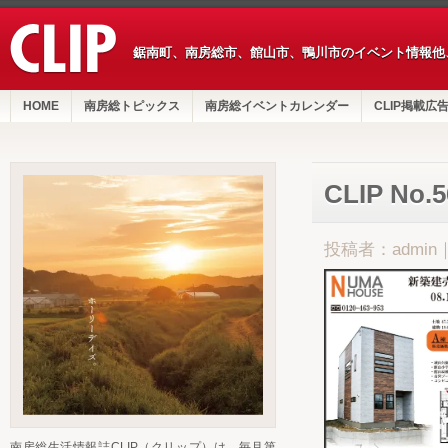
鋸南町、南房総市、館山市、鴨川市のイベント情報他
HOME
南房総トピックス
南房総イベントカレンダー
CLIP掲載広
CLIP No
投稿者：admin
南房総生活情報誌CLIP（クリップ）は、毎月第