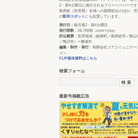
2・第4土曜日に発行されるフリーペーパーです
南房総（安房郡）全域への新聞折込のほか、所
の
配布スポット
にも設置しています。
発行日：
毎月第2・第4土曜日
発行部数
：26,700部
（2026年7月現在）
折込範囲
：安房地域（鋸南町／南房総市／館山
／鴨川市）+ 勝浦市
編集・制作・発行
：有限会社コアコミュニケー
ョン
CLIP媒体資料はこちら
検索フォーム
最新号掲載広告