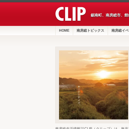
鋸南町、南房総市、館
HOME
南房総トピックス
南房総イベ
南房総生活情報誌CLIP（クリップ）は、毎月