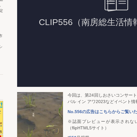
。
定
市
シ
今回は、第24回しおさいコンサー
バル イン アワ2023などイベント
No.556の広告はこちらからご覧い
※誌面プレビューが表示されな
（flipHTML5サイト）