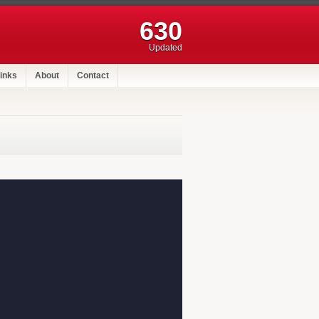
630
Updated
inks
About
Contact