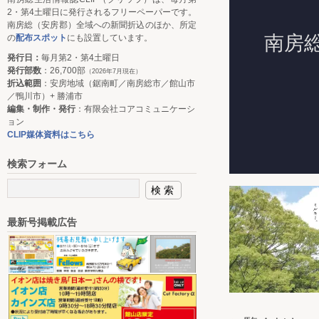
2・第4土曜日に発行されるフリーペーパーです。
南房総（安房郡）全域への新聞折込のほか、所定
の
配布スポット
にも設置しています。
発行日：
毎月第2・第4土曜日
発行部数
：26,700部
（2026年7月現在）
折込範囲
：安房地域（鋸南町／南房総市／館山市
／鴨川市）+ 勝浦市
編集・制作・発行
：有限会社コアコミュニケーシ
ョン
CLIP媒体資料はこちら
検索フォーム
最新号掲載広告