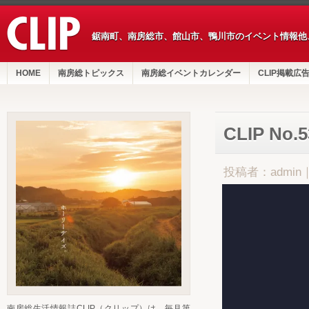
鋸南町、南房総市、館山市、鴨川市のイベント情報他
HOME
南房総トピックス
南房総イベントカレンダー
CLIP掲載広
CLIP No.
投稿者：admin
南房総生活情報誌CLIP（クリップ）は、毎月第