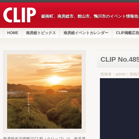
鋸南町、南房総市、館山市、鴨川市のイベント情報他
HOME
南房総トピックス
南房総イベントカレンダー
CLIP掲載広
CLIP No.4
投稿者：admin｜投稿日
南房総生活情報誌CLIP（クリップ）は、毎月第