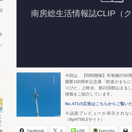
。
定
市
シ
今回は、【同時開催】市制施行80
開業100周年記念展「鉄道がまち
りびと」上映会、第22回館山まる
情報をご紹介しています。
No.471の広告はこちらからご覧い
※誌面プレビューが表示されな
（flipHTML5サイト）
Facebook
X
LINE
Evernote