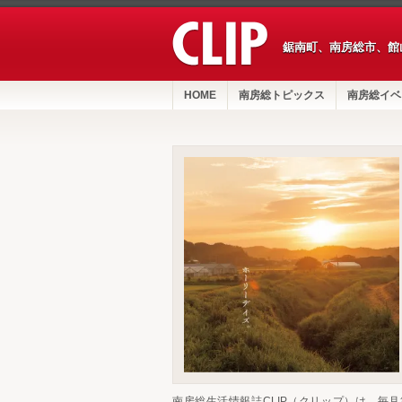
鋸南町、南房総市、館
HOME
南房総トピックス
南房総イベ
南房総生活情報誌CLIP（クリップ）は、毎月