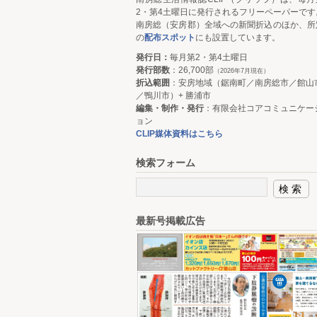
2・第4土曜日に発行されるフリーペーパーです
南房総（安房郡）全域への新聞折込のほか、所
の
配布スポット
にも設置しています。
発行日：
毎月第2・第4土曜日
発行部数
：26,700部
（2026年7月現在）
折込範囲
：安房地域（鋸南町／南房総市／館山
／鴨川市）+ 勝浦市
編集・制作・発行
：有限会社コアコミュニケー
ョン
CLIP媒体資料はこちら
検索フォーム
最新号掲載広告