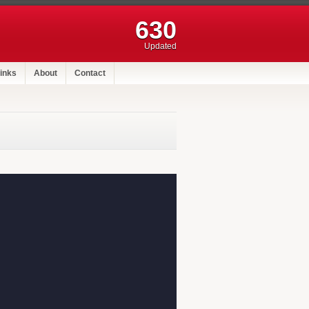
630
Updated
inks
About
Contact