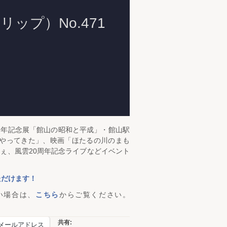
周年記念展「館山の昭和と平成」・館山駅
にやってきた」、映画「ほたるの川のまも
しぇ、風雲20周年記念ライブなどイベント
ただけます！
い場合は、
こちら
からご覧ください。
共有:
メールアドレス