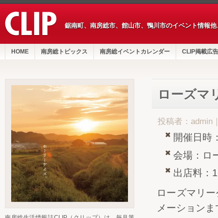
鋸南町、南房総市、館山市、鴨川市のイベント情報他
HOME
南房総トピックス
南房総イベントカレンダー
CLIP掲載広
ローズマ
投稿者：admin
開催日時：
会場：ロー
出店料：1
ローズマリー
メーションま
南房総生活情報誌CLIP（クリップ）は、毎月第