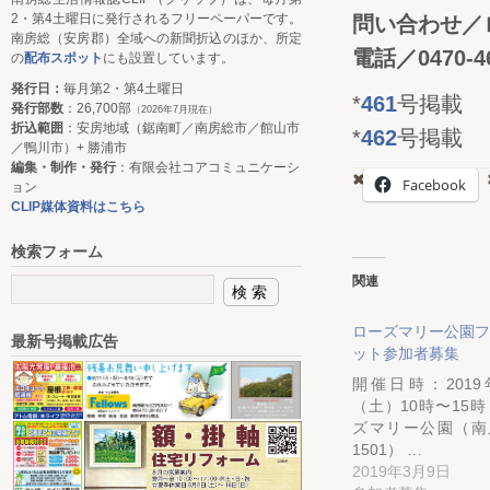
2・第4土曜日に発行されるフリーペーパーです。
問い合わせ／
南房総（安房郡）全域への新聞折込のほか、所定
電話／0470-46
の
配布スポット
にも設置しています。
発行日：
毎月第2・第4土曜日
*
461
号掲載
発行部数
：26,700部
（2026年7月現在）
折込範囲
：安房地域（鋸南町／南房総市／館山市
*
462
号掲載
／鴨川市）+ 勝浦市
編集・制作・発行
：有限会社コアコミュニケーシ
Facebook
ョン
CLIP媒体資料はこちら
検索フォーム
関連
ローズマリー公園フ
最新号掲載広告
ット参加者募集
開催日時：2019
（土）10時〜15時
ズマリー公園（南
1501） …
2019年3月9日