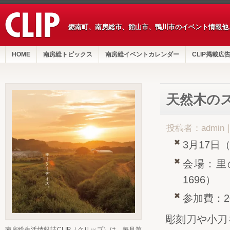
鋸南町、南房総市、館山市、鴨川市のイベント情報他
HOME
南房総トピックス
南房総イベントカレンダー
CLIP掲載広
天然木の
投稿者：admin
3月17日
会場：里
1696）
参加費：2
彫刻刀や小刀
南房総生活情報誌CLIP（クリップ）は、毎月第