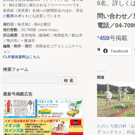
6名。詳しく
2・第4土曜日に発行されるフリーペーパーです。
南房総（安房郡）全域への新聞折込のほか、所定
問い合わせ／
の
配布スポット
にも設置しています。
電話／04-7099
発行日：
毎月第2・第4土曜日
発行部数
：26,700部
（2026年7月現在）
折込範囲
：安房地域（鋸南町／南房総市／館山市
*
459
号掲載
／鴨川市）+ 勝浦市
編集・制作・発行
：有限会社コアコミュニケーシ
Facebook
ョン
CLIP媒体資料はこちら
検索フォーム
関連
最新号掲載広告
たのくろ里の村「お
子コンテスト」作品