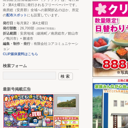
2・第4土曜日に発行されるフリーペーパーです。
南房総（安房郡）全域への新聞折込のほか、所定
の
配布スポット
にも設置しています。
発行日：
毎月第2・第4土曜日
発行部数
：26,700部
（2026年7月現在）
折込範囲
：安房地域（鋸南町／南房総市／館山市
／鴨川市）+ 勝浦市
編集・制作・発行
：有限会社コアコミュニケーシ
ョン
CLIP媒体資料はこちら
検索フォーム
最新号掲載広告