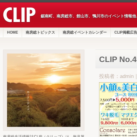
鋸南町、南房総市、館山市、鴨川市のイベント情報他
HOME
南房総トピックス
南房総イベントカレンダー
CLIP掲載広
CLIP No
投稿者：admin
南房総生活情報誌CLIP（クリップ）は、毎月第