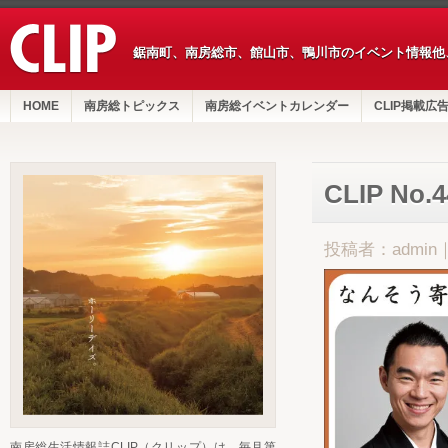
鋸南町、南房総市、館山市、鴨川市のイベント情報他
HOME
南房総トピックス
南房総イベントカレンダー
CLIP掲載広
CLIP No
投稿者：admin
南房総生活情報誌CLIP（クリップ）は、毎月第