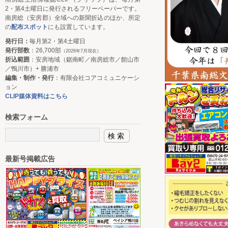
2・第4土曜日に発行されるフリーペーパーです。
南房総（安房郡）全域への新聞折込のほか、所定
の
配布スポット
にも設置しています。
発行日：
毎月第2・第4土曜日
発行部数
：26,700部
（2026年7月現在）
折込範囲
：安房地域（鋸南町／南房総市／館山市
／鴨川市）+ 勝浦市
編集・制作・発行
：有限会社コアコミュニケーシ
ョン
CLIP媒体資料はこちら
検索フォーム
最新号掲載広告