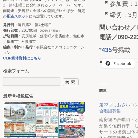
参加費：1
2・第4土曜日に発行されるフリーペーパーです。
南房総（安房郡）全域への新聞折込のほか、所定
締切：3月
の
配布スポット
にも設置しています。
発行日：
毎月第2・第4土曜日
問い合わせ／
発行部数
：26,700部
（2026年7月現在）
電話／090-223
折込範囲
：安房地域（鋸南町／南房総市／館山市
／鴨川市）+ 勝浦市
編集・制作・発行
：有限会社コアコミュニケーシ
*
435
号掲載
ョン
CLIP媒体資料はこちら
Facebook
検索フォーム
関連
最新号掲載広告
第23回しおさいコ
合唱団募集
南房総の合唱団・
が集う恒例行事、
サートの出演団体