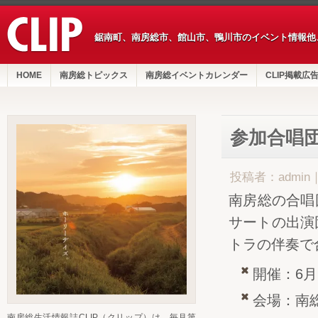
鋸南町、南房総市、館山市、鴨川市のイベント情報他
HOME
南房総トピックス
南房総イベントカレンダー
CLIP掲載広
参加合唱
投稿者：admin
南房総の合唱
サートの出演
トラの伴奏で
開催：6月
会場：南
南房総生活情報誌CLIP（クリップ）は、毎月第