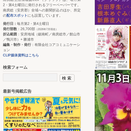
2・第4土曜日に発行されるフリーペーパーです。
南房総（安房郡）全域への新聞折込のほか、所定
の
配布スポット
にも設置しています。
発行日：
毎月第2・第4土曜日
発行部数
：26,700部
（2026年7月現在）
折込範囲
：安房地域（鋸南町／南房総市／館山市
／鴨川市）+ 勝浦市
編集・制作・発行
：有限会社コアコミュニケーシ
ョン
CLIP媒体資料はこちら
検索フォーム
最新号掲載広告