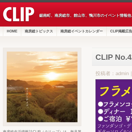
鋸南町、南房総市、館山市、鴨川市のイベント情報他
HOME
南房総トピックス
南房総イベントカレンダー
CLIP掲載広
CLIP No
投稿者：admin
南房総生活情報誌CLIP（クリップ）は、毎月第