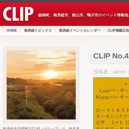
鋸南町、南房総市、館山市、鴨川市のイベント情報他
HOME
南房総トピックス
南房総イベントカレンダー
CLIP掲載広
CLIP No
投稿者：admin
南房総生活情報誌CLIP（クリップ）は、毎月第