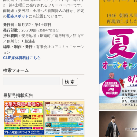
2・第4土曜日に発行されるフリーペーパーです。
南房総（安房郡）全域への新聞折込のほか、所定
の
配布スポット
にも設置しています。
発行日：
毎月第2・第4土曜日
発行部数
：26,700部
（2026年7月現在）
折込範囲
：安房地域（鋸南町／南房総市／館山市
／鴨川市）+ 勝浦市
編集・制作・発行
：有限会社コアコミュニケーシ
ョン
CLIP媒体資料はこちら
検索フォーム
最新号掲載広告