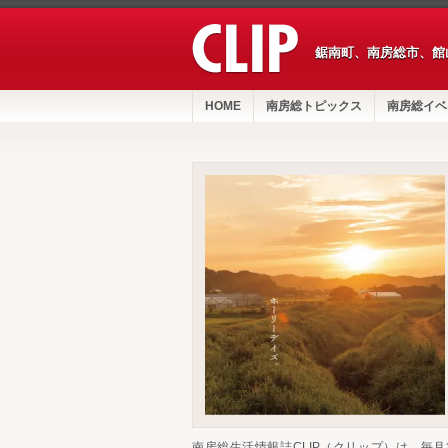
鋸南町、南房総市、館
HOME
南房総トピックス
南房総イベ
南房総生活情報誌CLIP（クリップ）は、毎月