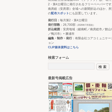
2・第4土曜日に発行されるフリーペーパーです
南房総（安房郡）全域への新聞折込のほか、所
の
配布スポット
にも設置しています。
発行日：
毎月第2・第4土曜日
発行部数
：26,700部
（2026年7月現在）
折込範囲
：安房地域（鋸南町／南房総市／館山
／鴨川市）+ 勝浦市
編集・制作・発行
：有限会社コアコミュニケー
ョン
CLIP媒体資料はこちら
検索フォーム
最新号掲載広告