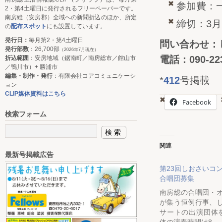
参加費：一
2・第4土曜日に発行されるフリーペーパーです。
南房総（安房郡）全域への新聞折込のほか、所定
締切：3月
の
配布スポット
にも設置しています。
発行日：
毎月第2・第4土曜日
問い合わせ：
発行部数
：26,700部
（2026年7月現在）
電話：090-223
折込範囲
：安房地域（鋸南町／南房総市／館山市
／鴨川市）+ 勝浦市
編集・制作・発行
：有限会社コアコミュニケーシ
*
412
号掲載
ョン
CLIP媒体資料はこちら
Facebook
検索フォーム
関連
最新号掲載広告
第23回しおさいコ
合唱団募集
南房総の合唱団・
が集う恒例行事、
サートの出演団体