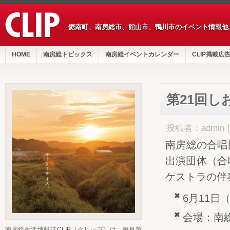
鋸南町、南房総市、館山市、鴨川市のイベント情報他
HOME
南房総トピックス
南房総イベントカレンダー
CLIP掲載広
第21回
投稿者：admin
南房総の合唱
出演団体（合
ケストラの伴
6月11日
会場：南
南房総生活情報誌CLIP（クリップ）は、毎月第