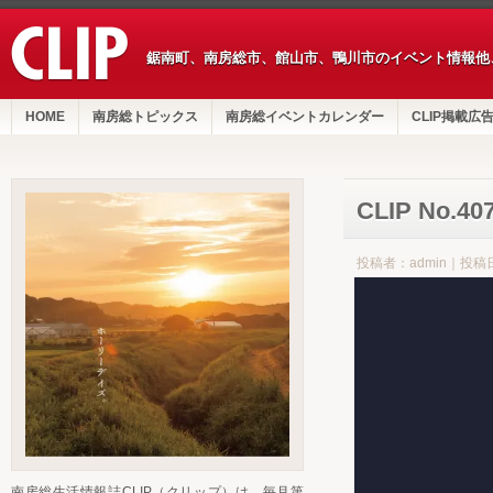
鋸南町、南房総市、館山市、鴨川市のイベント情報他
HOME
南房総トピックス
南房総イベントカレンダー
CLIP掲載広
CLIP No.4
投稿者：admin｜投稿日
南房総生活情報誌CLIP（クリップ）は、毎月第