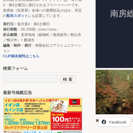
2・第4土曜日に発行されるフリーペーパーです。
南房総（安房郡）全域への新聞折込のほか、所定
の
配布スポット
にも設置しています。
発行日：
毎月第2・第4土曜日
発行部数
：26,700部
（2026年7月現在）
折込範囲
：安房地域（鋸南町／南房総市／館山市
／鴨川市）+ 勝浦市
編集・制作・発行
：有限会社コアコミュニケーシ
ョン
CLIP媒体資料はこちら
検索フォーム
最新号掲載広告
Facebook