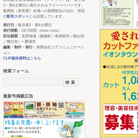
2・第4土曜日に発行されるフリーペーパーです。
南房総（安房郡）全域への新聞折込のほか、所定
の
配布スポット
にも設置しています。
発行日：
毎月第2・第4土曜日
発行部数
：26,700部
（2026年7月現在）
折込範囲
：安房地域（鋸南町／南房総市／館山市
／鴨川市）+ 勝浦市
編集・制作・発行
：有限会社コアコミュニケーシ
ョン
CLIP媒体資料はこちら
検索フォーム
最新号掲載広告