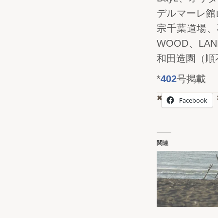
デルマーレ館
宗千葉道場、石
WOOD、L
和田造園（順
*
402
号掲載
Facebook
関連