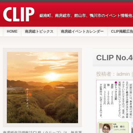
鋸南町、南房総市、館山市、鴨川市のイベント情報他
HOME
南房総トピックス
南房総イベントカレンダー
CLIP掲載広
CLIP No
投稿者：admin
南房総生活情報誌CLIP（クリップ）は、毎月第