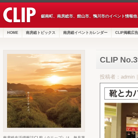
鋸南町、南房総市、館山市、鴨川市のイベント情報他
HOME
南房総トピックス
南房総イベントカレンダー
CLIP掲載広
CLIP No
投稿者：admin
南房総生活情報誌CLIP（クリップ）は、毎月第