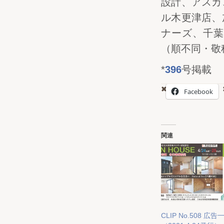
設計、アスカ
ル木更津店、
ナーズ、千葉
（順不同・敬
*
396
号掲載
Facebook
関連
CLIP No.508 広告