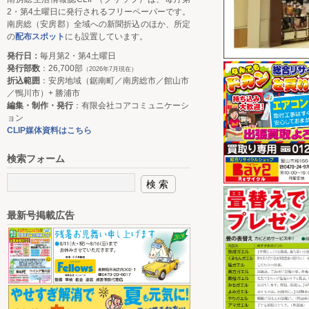
2・第4土曜日に発行されるフリーペーパーです。
南房総（安房郡）全域への新聞折込のほか、所定
の
配布スポット
にも設置しています。
発行日：
毎月第2・第4土曜日
発行部数
：26,700部
（2026年7月現在）
折込範囲
：安房地域（鋸南町／南房総市／館山市
／鴨川市）+ 勝浦市
編集・制作・発行
：有限会社コアコミュニケーシ
ョン
CLIP媒体資料はこちら
検索フォーム
最新号掲載広告