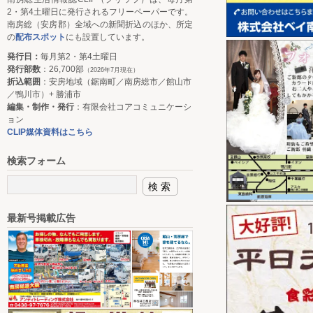
2・第4土曜日に発行されるフリーペーパーです。
南房総（安房郡）全域への新聞折込のほか、所定
の
配布スポット
にも設置しています。
発行日：
毎月第2・第4土曜日
発行部数
：26,700部
（2026年7月現在）
折込範囲
：安房地域（鋸南町／南房総市／館山市
／鴨川市）+ 勝浦市
編集・制作・発行
：有限会社コアコミュニケーシ
ョン
CLIP媒体資料はこちら
検索フォーム
最新号掲載広告