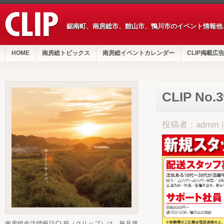
鋸南町、南房総市、館山市、鴨川市のイベント情報他
HOME
南房総トピックス
南房総イベントカレンダー
CLIP掲載広
CLIP No
投稿者：admin
南房総生活情報誌CLIP（クリップ）は、毎月第