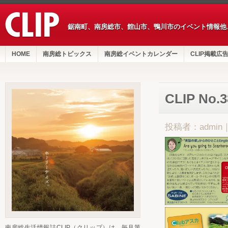
鋸南町、南房総市、館山市、鴨川市のイベント情報他
HOME
南房総トピックス
南房総イベントカレンダー
CLIP掲載広
CLIP No
投稿者：admin
南房総生活情報誌CLIP（クリップ）は、毎月第