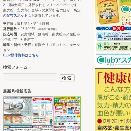
2・第4土曜日に発行されるフリーペーパーです。
南房総（安房郡）全域への新聞折込のほか、所定
の
配布スポット
にも設置しています。
発行日：
毎月第2・第4土曜日
発行部数
：26,700部
（2026年7月現在）
折込範囲
：安房地域（鋸南町／南房総市／館山市
／鴨川市）+ 勝浦市
編集・制作・発行
：有限会社コアコミュニケーシ
ョン
CLIP媒体資料はこちら
検索フォーム
最新号掲載広告