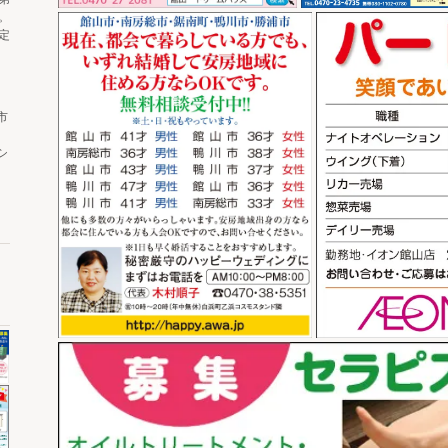
。
定
市
シ