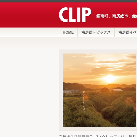
鋸南町、南房総市、館
HOME
南房総トピックス
南房総イベ
南房総生活情報誌CLIP（クリップ）は、毎月