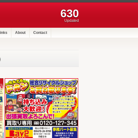
630
Updated
inks
About
Contact
行）