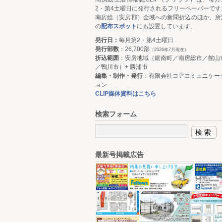
2・第4土曜日に発行されるフリーペーパーです
南房総（安房郡）全域への新聞折込のほか、所
の
配布スポット
にも設置しています。
発行日：
毎月第2・第4土曜日
発行部数
：26,700部
（2026年7月現在）
折込範囲
：安房地域（鋸南町／南房総市／館山
／鴨川市）+ 勝浦市
編集・制作・発行
：有限会社コアコミュニケー
ョン
CLIP媒体資料はこちら
検索フォーム
最新号掲載広告