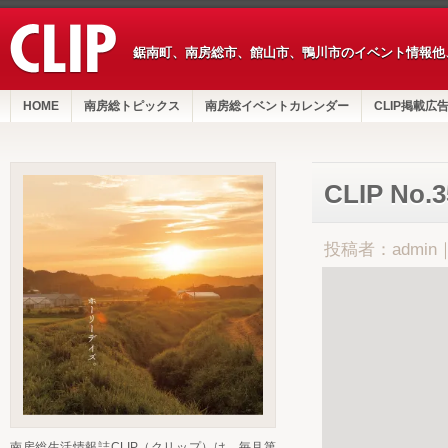
鋸南町、南房総市、館山市、鴨川市のイベント情報他
HOME
南房総トピックス
南房総イベントカレンダー
CLIP掲載広
CLIP No.
投稿者：admin
南房総生活情報誌CLIP（クリップ）は、毎月第