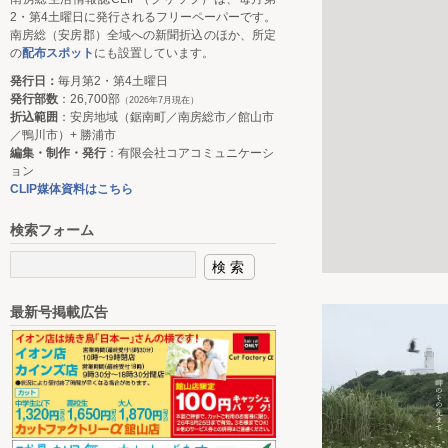
2・第4土曜日に発行されるフリーペーパーです。
南房総（安房郡）全域への新聞折込のほか、所定
の
配布スポット
にも設置しています。
発行日：
毎月第2・第4土曜日
発行部数
：26,700部
（2026年7月現在）
折込範囲
：安房地域（鋸南町／南房総市／館山市
／鴨川市）+ 勝浦市
編集・制作・発行
：有限会社コアコミュニケーシ
ョン
CLIP媒体資料はこちら
検索フォーム
最新号掲載広告