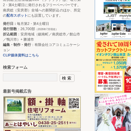
2・第4土曜日に発行されるフリーペーパーです。
南房総（安房郡）全域への新聞折込のほか、所定
の
配布スポット
にも設置しています。
発行日：
毎月第2・第4土曜日
発行部数
：26,700部
（2026年7月現在）
折込範囲
：安房地域（鋸南町／南房総市／館山市
／鴨川市）+ 勝浦市
編集・制作・発行
：有限会社コアコミュニケーシ
ョン
CLIP媒体資料はこちら
検索フォーム
最新号掲載広告