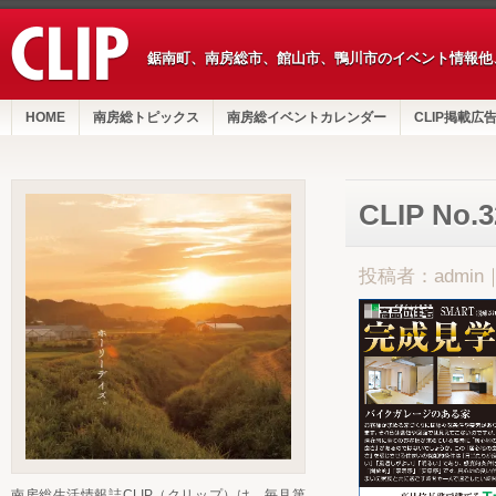
鋸南町、南房総市、館山市、鴨川市のイベント情報他
HOME
南房総トピックス
南房総イベントカレンダー
CLIP掲載広
CLIP No
投稿者：admin
南房総生活情報誌CLIP（クリップ）は、毎月第