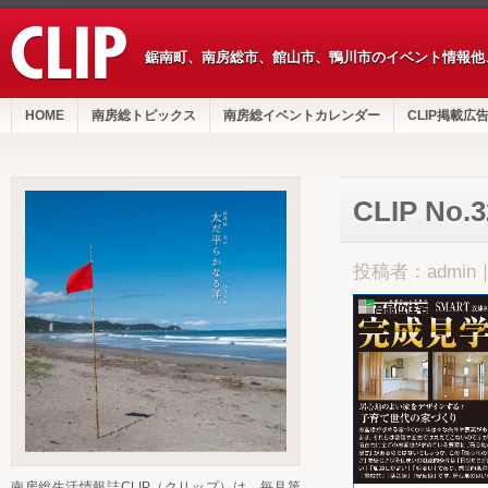
鋸南町、南房総市、館山市、鴨川市のイベント情報他
HOME
南房総トピックス
南房総イベントカレンダー
CLIP掲載広
CLIP No
投稿者：admin
南房総生活情報誌CLIP（クリップ）は、毎月第