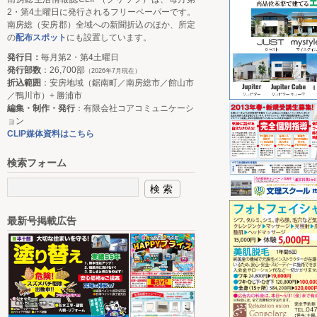
2・第4土曜日に発行されるフリーペーパーです。
南房総（安房郡）全域への新聞折込のほか、所定
の
配布スポット
にも設置しています。
発行日：
毎月第2・第4土曜日
発行部数
：26,700部
（2026年7月現在）
折込範囲
：安房地域（鋸南町／南房総市／館山市
／鴨川市）+ 勝浦市
編集・制作・発行
：有限会社コアコミュニケーシ
ョン
CLIP媒体資料はこちら
検索フォーム
最新号掲載広告