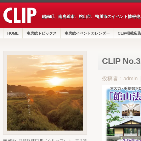
鋸南町、南房総市、館山市、鴨川市のイベント情報他
HOME
南房総トピックス
南房総イベントカレンダー
CLIP掲載広
CLIP No
投稿者：admin
南房総生活情報誌CLIP（クリップ）は、毎月第