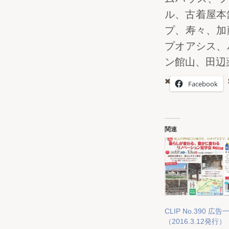
ル、古着屋本
プ、寿々、加
プオアシス、
ン館山、田辺
Facebook
関連
CLIP No.390 広告
（2016.3.12発行）