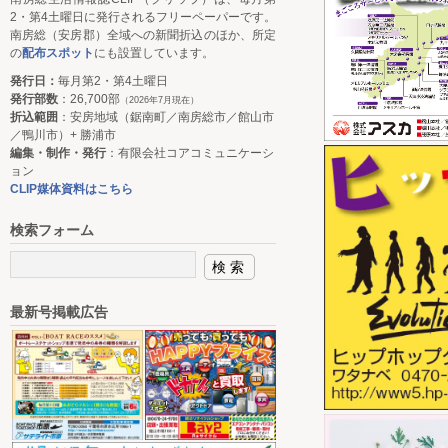
2・第4土曜日に発行されるフリーペーパーです。
南房総（安房郡）全域への新聞折込のほか、所定
の
配布スポット
にも設置しています。
発行日：
毎月第2・第4土曜日
発行部数
：26,700部
（2026年7月現在）
折込範囲
：安房地域（鋸南町／南房総市／館山市
／鴨川市）+ 勝浦市
編集・制作・発行
：有限会社コアコミュニケーシ
ョン
CLIP媒体資料はこちら
検索フォーム
最新号掲載広告