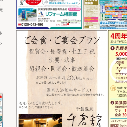
。
定
市
シ