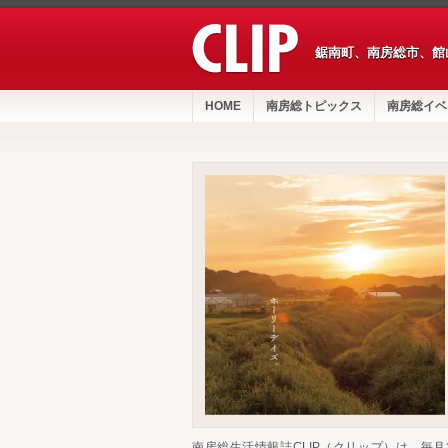
鋸南町、南房総市、館
HOME
南房総トピックス
南房総イベ
南房総生活情報誌CLIP（クリップ）は、毎月