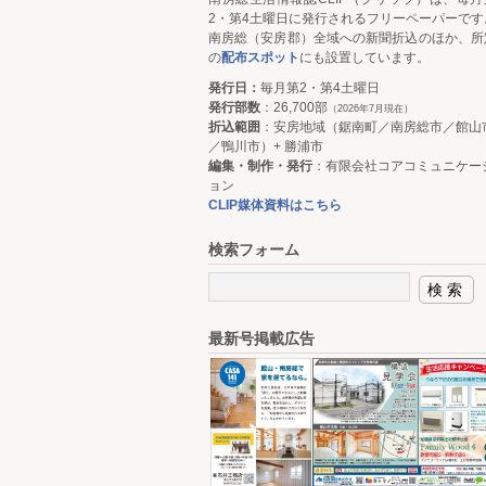
2・第4土曜日に発行されるフリーペーパーです
南房総（安房郡）全域への新聞折込のほか、所
の
配布スポット
にも設置しています。
発行日：
毎月第2・第4土曜日
発行部数
：26,700部
（2026年7月現在）
折込範囲
：安房地域（鋸南町／南房総市／館山
／鴨川市）+ 勝浦市
編集・制作・発行
：有限会社コアコミュニケー
ョン
CLIP媒体資料はこちら
検索フォーム
最新号掲載広告