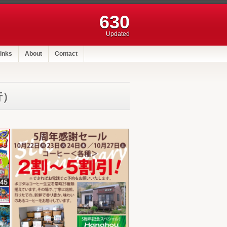
630
Updated
inks
About
Contact
行）