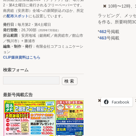
2・第4土曜日に発行されるフリーペーパーです。
10時〜12時、
南房総（安房郡）全域への新聞折込のほか、所定
ラッピング、メッ
の
配布スポット
にも設置しています。
を作る。所要時間3
発行日：
毎月第2・第4土曜日
発行部数
：26,700部
（2026年7月現在）
*
462
号掲載
折込範囲
：安房地域（鋸南町／南房総市／館山市
*
463
号掲載
／鴨川市）+ 勝浦市
編集・制作・発行
：有限会社コアコミュニケーシ
ョン
CLIP媒体資料はこちら
検索フォーム
最新号掲載広告
Facebook