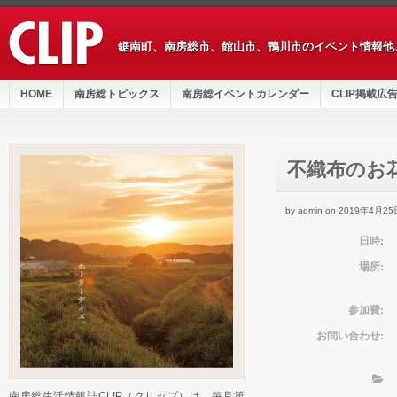
鋸南町、南房総市、館山市、鴨川市のイベント情報他
HOME
南房総トピックス
南房総イベントカレンダー
CLIP掲載広
不織布のお
by admin on 2019年4月25
日時:
場所:
参加費:
お問い合わせ:
南房総生活情報誌CLIP（クリップ）は、毎月第