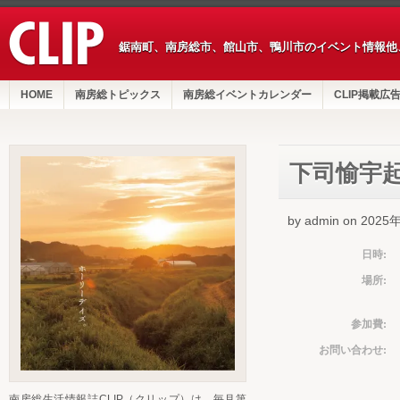
鋸南町、南房総市、館山市、鴨川市のイベント情報他
HOME
南房総トピックス
南房総イベントカレンダー
CLIP掲載広
下司愉宇
by admin on 202
日時:
場所:
参加費:
お問い合わせ:
南房総生活情報誌CLIP（クリップ）は、毎月第