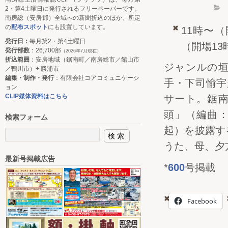
2・第4土曜日に発行されるフリーペーパーです。
南房総（安房郡）全域への新聞折込のほか、所定
の
配布スポット
にも設置しています。
11時〜（
発行日：
毎月第2・第4土曜日
（開場13
発行部数
：26,700部
（2026年7月現在）
折込範囲
：安房地域（鋸南町／南房総市／館山市
ジャンルの
／鴨川市）+ 勝浦市
編集・制作・発行
：有限会社コアコミュニケーシ
手・下司愉宇
ョン
CLIP媒体資料はこちら
サート。鋸
頭」（編曲
検索フォーム
起）を披露す
うた、母、夕
最新号掲載広告
*
600
号掲載
Facebook