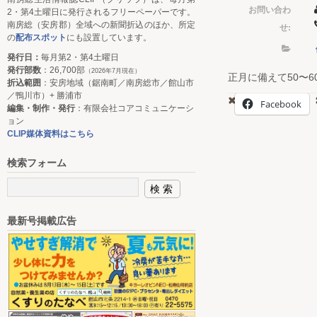
お問い合わ
2・第4土曜日に発行されるフリーペーパーです。
南房総（安房郡）全域への新聞折込のほか、所定
せ:
の
配布スポット
にも設置しています。
発行日：
毎月第2・第4土曜日
発行部数
：26,700部
（2026年7月現在）
正月に備えて50〜
折込範囲
：安房地域（鋸南町／南房総市／館山市
／鴨川市）+ 勝浦市
Facebook
編集・制作・発行
：有限会社コアコミュニケーシ
ョン
CLIP媒体資料はこちら
検索フォーム
最新号掲載広告