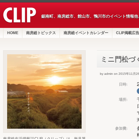
鋸南町、南房総市、館山市、鴨川市のイベント情報他
HOME
南房総トピックス
南房総イベントカレンダー
CLIP掲載広
ミニ門松づ
by admin on 2015年11月2
日時:
場所:
参加費:
南房総生活情報誌CLIP（クリップ）は、毎月第