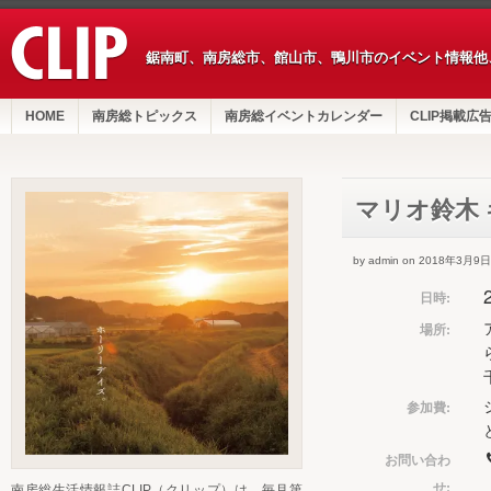
鋸南町、南房総市、館山市、鴨川市のイベント情報他
HOME
南房総トピックス
南房総イベントカレンダー
CLIP掲載広
マリオ鈴木
by admin on 2018年3月9日
日時:
場所:
参加費:
お問い合わ
せ:
南房総生活情報誌CLIP（クリップ）は、毎月第