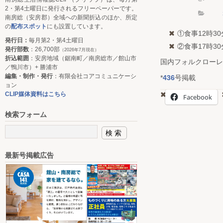
2・第4土曜日に発行されるフリーペーパーです。
南房総（安房郡）全域への新聞折込のほか、所定
の
配布スポット
にも設置しています。
①食事12時3
発行日：
毎月第2・第4土曜日
②食事17時3
発行部数
：26,700部
（2026年7月現在）
折込範囲
：安房地域（鋸南町／南房総市／館山市
国内フォルクローレ
／鴨川市）+ 勝浦市
編集・制作・発行
：有限会社コアコミュニケーシ
*
436
号掲載
ョン
CLIP媒体資料はこちら
Facebook
検索フォーム
最新号掲載広告