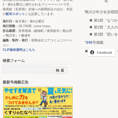
2・第4土曜日に発行されるフリーペーパーです。
南房総（安房郡）全域への新聞折込のほか、所定
鴨川少年少女合唱団
の
配布スポット
にも設置しています。
第1部「なつ
発行日：
毎月第2・第4土曜日
発行部数
：26,700部
（2026年7月現在）
第2部「大人
折込範囲
：安房地域（鋸南町／南房総市／館山市
第3部「想い
／鴨川市）+ 勝浦市
編集・制作・発行
：有限会社コアコミュニケーシ
*
345
号掲載
ョン
CLIP媒体資料はこちら
Facebook
検索フォーム
最新号掲載広告