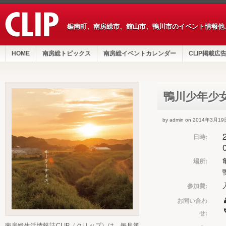
鋸南町、南房総市、館山市、鴨川市のイベント情報他
HOME
南房総トピックス
南房総イベントカレンダー
CLIP掲載広
鴨川少年少女
by admin on 2014年3月19
日時:
場所:
参加費:
お問い合わ
せ:
南房総生活情報誌CLIP（クリップ）は、毎月第