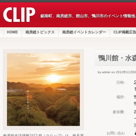
鋸南町、南房総市、館山市、鴨川市のイベント情報他
HOME
南房総トピックス
南房総イベントカレンダー
CLIP掲載広
鴨川館・水
by admin on 2012年11月8
日時:
場所:
参加費:
お問い合わ
南房総生活情報誌CLIP（クリップ）は、毎月第