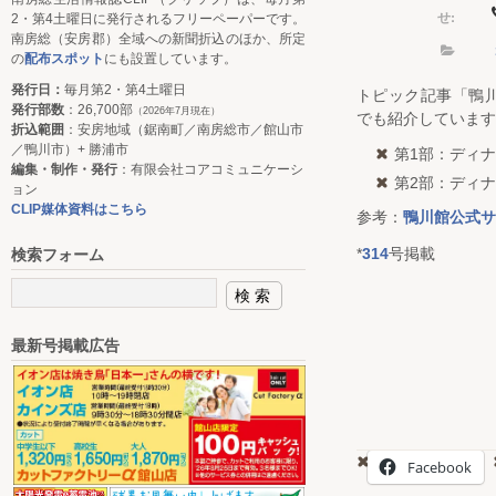
せ:
2・第4土曜日に発行されるフリーペーパーです。
南房総（安房郡）全域への新聞折込のほか、所定
の
配布スポット
にも設置しています。
発行日：
毎月第2・第4土曜日
トピック記事「鴨
発行部数
：26,700部
（2026年7月現在）
でも紹介しています
折込範囲
：安房地域（鋸南町／南房総市／館山市
／鴨川市）+ 勝浦市
第1部：ディナ
編集・制作・発行
：有限会社コアコミュニケーシ
第2部：ディナ
ョン
CLIP媒体資料はこちら
参考：
鴨川館公式サ
*
314
号掲載
検索フォーム
最新号掲載広告
Facebook