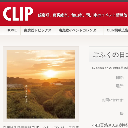
鋸南町、南房総市、館山市、鴨川市のイベント情報他
HOME
南房総トピックス
南房総イベントカレンダー
CLIP掲載広
ごふくの日
by admin on 2019年4月15
日時:
場所:
お問い合わせ:
小山貢悠さんの津軽
南房総生活情報誌CLIP（クリップ）は、毎月第