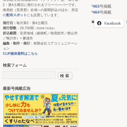
2・第4土曜日に発行されるフリーペーパーです。
*
463
号掲載
南房総（安房郡）全域への新聞折込のほか、所定
*
464
号掲載
の
配布スポット
にも設置しています。
Facebook
発行日：
毎月第2・第4土曜日
発行部数
：26,700部
（2026年7月現在）
折込範囲
：安房地域（鋸南町／南房総市／館山市
／鴨川市）+ 勝浦市
編集・制作・発行
：有限会社コアコミュニケーシ
ョン
CLIP媒体資料はこちら
検索フォーム
最新号掲載広告