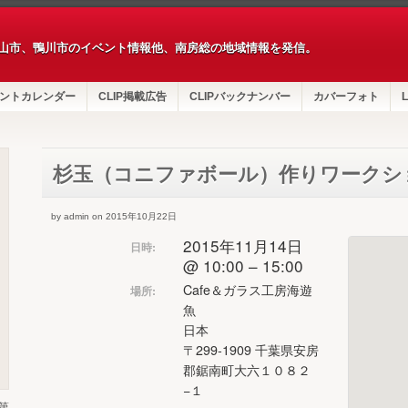
山市、鴨川市のイベント情報他、南房総の地域情報を発信。
ントカレンダー
CLIP掲載広告
CLIPバックナンバー
カバーフォト
L
杉玉（コニファボール）作りワークシ
by admin on 2015年10月22日
2015年11月14日
日時:
@ 10:00 – 15:00
Cafe＆ガラス工房海遊
場所:
魚
日本
〒299-1909 千葉県安房
郡鋸南町大六１０８２
−１
第