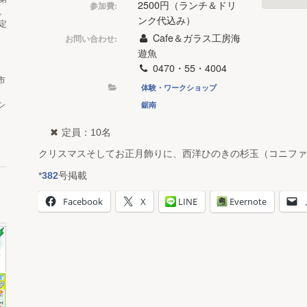
2500円（ランチ＆ドリ
参加費:
。
ンク代込み）
定
Cafe＆ガラス工房海
お問い合わせ:
遊魚
0470・55・4004
市
体験・ワークショップ
鋸南
シ
定員：10名
クリスマスそしてお正月飾りに、西洋ひのきの杉玉（コニファ
*
382
号掲載
Facebook
X
LINE
Evernote