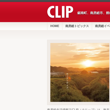
鋸南町、南房総市、館
HOME
南房総トピックス
南房総イベ
南房総生活情報誌CLIP（クリップ）は、毎月