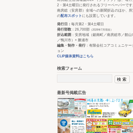
2・第4土曜日に発行されるフリーペーパーです
南房総（安房郡）全域への新聞折込のほか、所
の
配布スポット
にも設置しています。
発行日：
毎月第2・第4土曜日
発行部数
：26,700部
（2026年7月現在）
折込範囲
：安房地域（鋸南町／南房総市／館山
／鴨川市）+ 勝浦市
編集・制作・発行
：有限会社コアコミュニケー
ョン
CLIP媒体資料はこちら
検索フォーム
最新号掲載広告