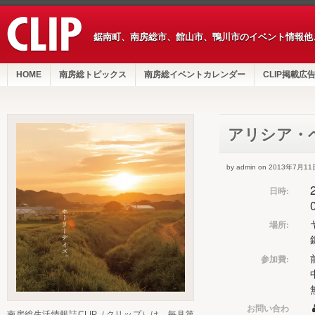
鋸南町、南房総市、館山市、鴨川市のイベント情報他
HOME
南房総トピックス
南房総イベントカレンダー
CLIP掲載広
アリシア・
by admin on 2013年7月11
日時:
場所:
参加費:
お問い合わ
南房総生活情報誌CLIP（クリップ）は、毎月第