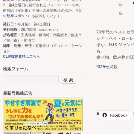
せ:
2・第4土曜日に発行されるフリーペーパーです。
南房総（安房郡）全域への新聞折込のほか、所定
の
配布スポット
にも設置しています。
発行日：
毎月第2・第4土曜日
発行部数
：26,700部
（2026年7月現在）
70年代のベストセ
折込範囲
：安房地域（鋸南町／南房総市／館山市
シア・ベイ・ローレ
／鴨川市）+ 勝浦市
ほか、DJ＆ジャン
編集・制作・発行
：有限会社コアコミュニケーシ
も。
ョン
CLIP媒体資料はこちら
食べ物、飲み物の販
*
329
号掲載
検索フォーム
最新号掲載広告
Facebook