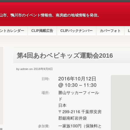
山市、鴨川市のイベント情報他、南房総の地域情報を発信。
ントカレンダー
CLIP掲載広告
CLIPバックナンバー
カバーフォト
L
第4回あわベビキッズ運動会2016
by admin on 2016年9月8日
2016年10月12日
日時:
@ 10:30 – 11:30
勝山サッカーフィール
場所:
ド
日本
〒299-2116 千葉県安房
郡鋸南町岩井袋
一家族100円（保険料と
参加費:
第