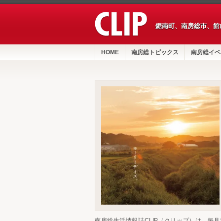
鋸南町、南房総市、館
HOME
南房総トピックス
南房総イベ
南房総生活情報誌CLIP（クリップ）は、毎月