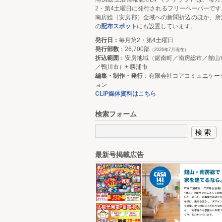
2・第4土曜日に発行されるフリーペーパーです
南房総（安房郡）全域への新聞折込のほか、所
の
配布スポット
にも設置しています。
発行日：
毎月第2・第4土曜日
発行部数
：26,700部
（2026年7月現在）
折込範囲
：安房地域（鋸南町／南房総市／館山
／鴨川市）+ 勝浦市
編集・制作・発行
：有限会社コアコミュニケー
ョン
CLIP媒体資料はこちら
検索フォーム
最新号掲載広告