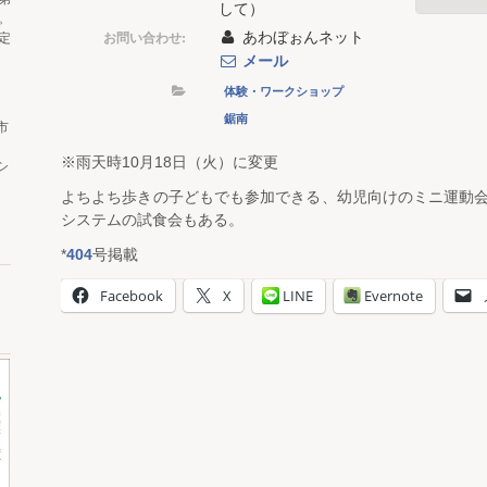
して）
。
あわぼぉんネット
お問い合わせ:
定
メール
体験・ワークショップ
鋸南
市
※雨天時10月18日（火）に変更
シ
よちよち歩きの子どもでも参加できる、幼児向けのミニ運動
システムの試食会もある。
*
404
号掲載
Facebook
X
LINE
Evernote