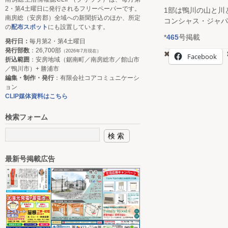
2・第4土曜日に発行されるフリーペーパーです。
1部は鴨川の山と川
南房総（安房郡）全域への新聞折込のほか、所定
コンシャス・ジャパ
の
配布スポット
にも設置しています。
*
465
号掲載
発行日：
毎月第2・第4土曜日
発行部数
：26,700部
（2026年7月現在）
Facebook
折込範囲
：安房地域（鋸南町／南房総市／館山市
／鴨川市）+ 勝浦市
編集・制作・発行
：有限会社コアコミュニケーシ
ョン
CLIP媒体資料はこちら
検索フォーム
最新号掲載広告