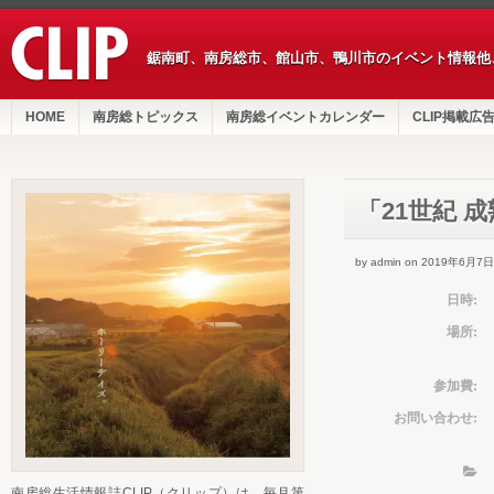
鋸南町、南房総市、館山市、鴨川市のイベント情報他
HOME
南房総トピックス
南房総イベントカレンダー
CLIP掲載広
「21世紀 
by admin on 2019年6月7日
日時:
場所:
参加費:
お問い合わせ:
南房総生活情報誌CLIP（クリップ）は、毎月第