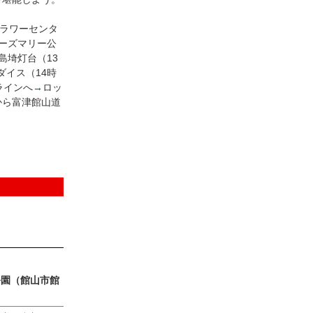
ラワーセンタ
ーズマリー公
島埼灯台（13
ダイス（14時
ラインへ
→
ロッ
から富津館山道
公園（館山市館