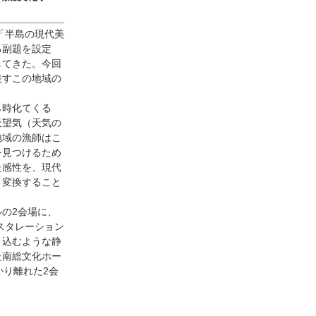
「半島の現代美
る副題を設定
してきた。今回
表すこの地域の
ら時化てくる
天望気（天気の
地域の漁師はこ
を見つけるため
た感性を、現代
と変換すること
の2会場に、
スタレーション
き込むような静
た南総文化ホー
かり離れた2会