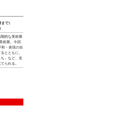
時まで）
）
画期的な美術展
美術展。今回
平和・表現の自
するとともに、
たち」など、支
充てられる。