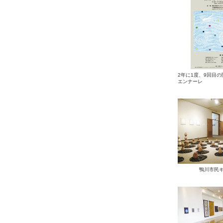
2年に1度、9回目
エンナーレ
鴨川市民