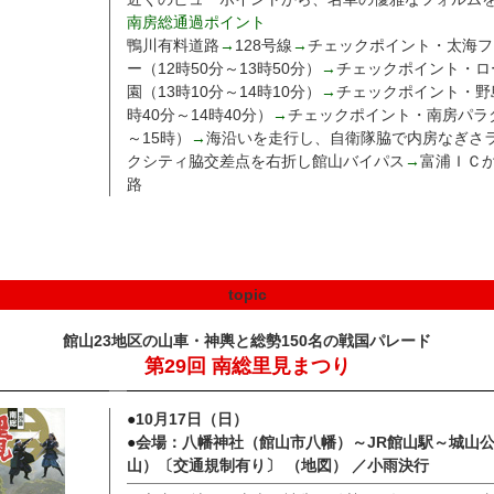
南房総通過ポイント
鴨川有料道路
→
128号線
→
チェックポイント・太海フ
ー（12時50分～13時50分）
→
チェックポイント・ロ
園（13時10分～14時10分）
→
チェックポイント・野
時40分～14時40分）
→
チェックポイント・南房パラ
～15時）
→
海沿いを走行し、自衛隊脇で内房なぎさ
クシティ脇交差点を右折し館山バイパス
→
富浦ＩＣ
路
topic
館山23地区の山車・神輿と総勢150名の戦国パレード
第29回 南総里見まつり
●
10月17日（日）
●
会場：八幡神社（館山市八幡）～JR館山駅～城山
山）〔交通規制有り〕
（地図）
／小雨決行