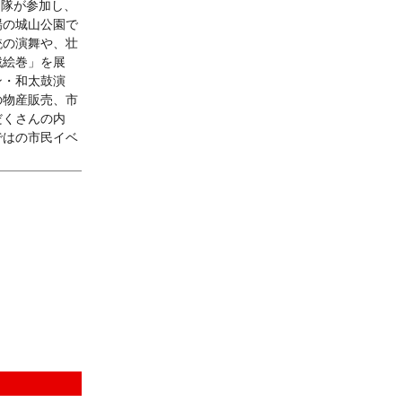
冑隊が参加し、
場の城山公園で
銃の演舞や、壮
戦絵巻」を展
ン・和太鼓演
の物産販売、市
だくさんの内
ではの市民イベ