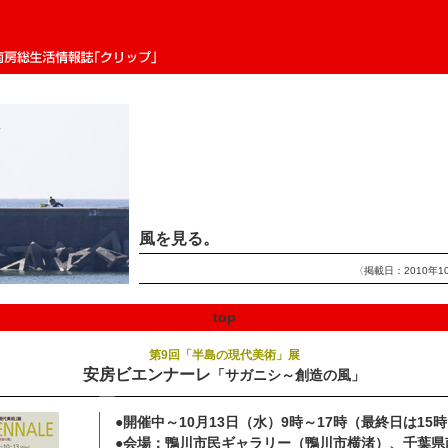
生活情報誌「クリップ」
風を見る。
〈掲載日：2010年1
top
第9回「半島の現代美術」展
安房ビエンナーレ
「サガニシ～創造の風」
●
開催中～10月13日（水）9時～17時（最終日は15
●
会場：鴨川市民ギャラリー（鴨川市横渚）、千葉県