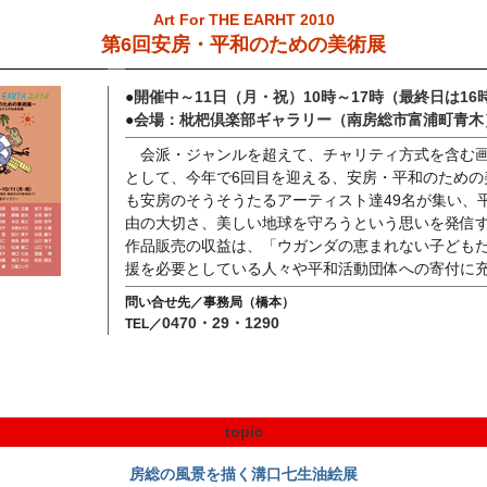
Art For THE EARHT 2010
第6回安房・平和のための美術展
●
開催中～11日（月・祝）10時～17時（最終日は16
●
会場：枇杷倶楽部ギャラリー（南房総市富浦町青木
会派・ジャンルを超えて、チャリティ方式を含む
として、今年で6回目を迎える、安房・平和のための
も安房のそうそうたるアーティスト達49名が集い、
由の大切さ、美しい地球を守ろうという思いを発信
作品販売の収益は、「ウガンダの恵まれない子ども
援を必要としている人々や平和活動団体への寄付に
問い合せ先／事務局（橋本）
0470・29・1290
TEL／
topic
房総の風景を描く溝口七生油絵展