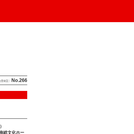
No.266
0月9日〉
時）
南総文化ホー