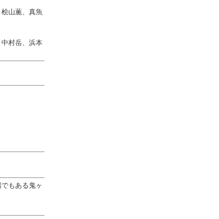
、桧山薫、真魚
、中村岳、浜本
場でもある鬼ヶ