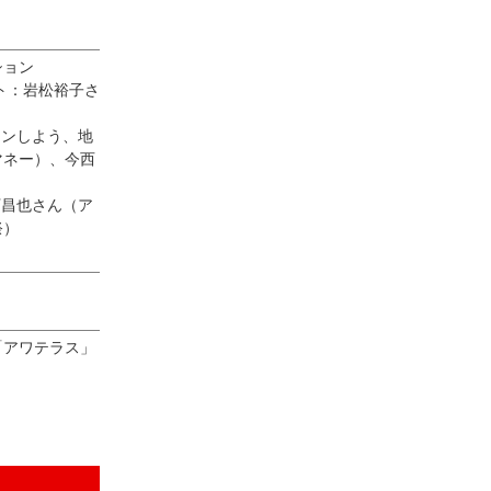
ション
ト：岩松裕子さ
インしよう、地
マネー）、今西
下昌也さん（ア
祭）
「アワテラス」