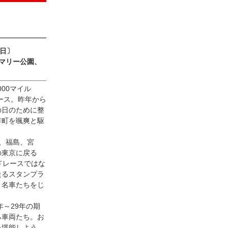
2日〕
マリー公園、
00マイル
ース。昨年から
の日のために整
市町を颯爽と駆
、福島、宮
の東京に戻る
ドレースではな
走るスタンプラ
、名車たちをじ
～29年の期
る車両たち。お
を堪能しよう。