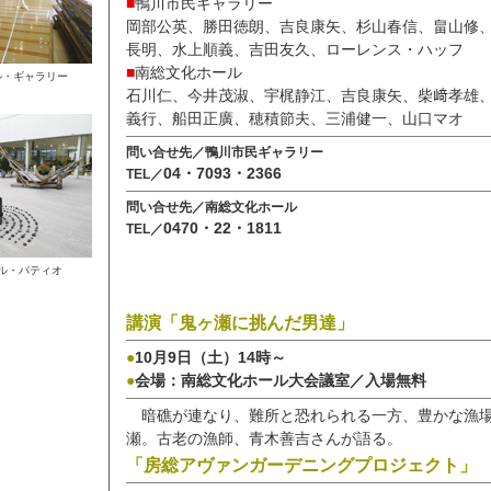
■
鴨川市民ギャラリー
岡部公英、勝田徳朗、吉良康矢、杉山春信、畠山修
長明、水上順義、吉田友久、ローレンス・ハッフ
■
南総文化ホール
ル・ギャラリー
石川仁、今井茂淑、宇梶静江、吉良康矢、柴﨑孝雄
義行、船田正廣、穂積節夫、三浦健一、山口マオ
問い合せ先／鴨川市民ギャラリー
04・7093・2366
TEL／
問い合せ先／南総文化ホール
0470・22・1811
TEL／
ル・パティオ
講演「鬼ヶ瀬に挑んだ男達」
●
10月9日（土）14時～
●
会場：南総文化ホール大会議室／入場無料
暗礁が連なり、難所と恐れられる一方、豊かな漁
瀬。古老の漁師、青木善吉さんが語る。
「房総アヴァンガーデニングプロジェクト」