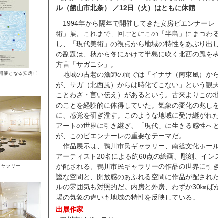
ル（館山市北条） ／12日（火）はともに休館
1994年から隔年で開催してきた安房ビエンナーレ
術」展。これまで、回ごとにこの「半島」にまつわ
し、「現代美術」の視点から地域の特性をあぶり出
の副題は、秋から冬にかけて半島に吹く北西の風を
方言「サガニシ」。
の開催となる安房ビ
地域の古老の漁師の間では「イナサ（南東風）か
が、サガ（北西風）からは時化てこない」という観
ことわざ・言い伝え）があるという。古来よりこの
のことを経験的に体得していた。気象の変化の兆し
に、感覚を研ぎ澄す。このような地域に受け継がれ
アートの世界に引き継ぎ、「現代」に生きる感性へ
が、このビエンナーレの重要なテーマだ。
作品展示は、鴨川市民ギャラリー、南総文化ホール
アーティスト20名による約60点の絵画、彫刻、イン
が配される。鴨川市民ギャラリーの作品の世界に引
ギャラリー
謐な空間と、開放感のあふれる空間に作品が配され
ルの雰囲気も対照的だ。内房と外房、わずか30㎞ば
場の気象の違いも地域の特性を反映している。
出展作家