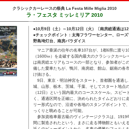
クラシックカーレースの祭典 La Festa Mille Miglia 2010
ラ・フェスタ ミッレミリア 2010
●
10月9日（土）～10月12日（火）〔南房総通過は1
●
チェックポイント：太海フラワーセンター、ローズ
野島埼灯台、南房パラダイス
マニア垂涎の往年の名車107台が、1都6県に渡り10
（1600㎞）を走破する国内最大のクラシックカーレ
は南房総エリアもコースの一部となり、参加者がこ
備した愛車たちが、鴨川、南房総、館山、鋸南の各
け抜ける。
9日、東京・明治神宮をスタート、首都圏を通過し
城、山形、栃木、茨城、千葉、そしてスタート地点
（12日）という国内最大のコーススケール。スピー
く、通過区間を正確に、決められたタイムどおりに
リー形式なので、沿道や各地のスタンプポイントで
っくりと眺めることが可能。
参加資格車最古級のヴィンテージクラスは、1919年
間に製造されたという、まさに走る博物館ともいえ
近くのビューポイントから、名車の優雅なフォルム