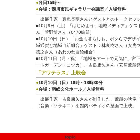
●
各日15時～
●
会場：鴨川市民ギャラリー会議室／入場無料
出展作家・真魚長明さんとゲストとのトークセッ
■10月9日（土）「はじめよう、地域メディア」ゲス
ん、菅野博さん（0470編部）
■10月10日（日）「お金も暮らしも、ボクらでデザ
域通貨と地域自給組合」ゲスト：林良樹さん（安房
徳之さん（あわのわ自給組合）
■10月11日（月・祝）「地域をアートで元気に」宮
ートガーデン・コヅカ）、吉良康矢さん（安房葦船
「アワテラス」上映会
●
10月10日（日）18時～18時30分
●
会場：南総文化ホール／入場無料
出展作家・吉良康矢さんが制作した、葦船の映像
（音楽：ソラネコ）を館内パティオの壁面で上映。
topic