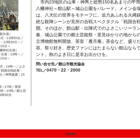
市内23地区の山車・神輿と総勢150名あまりの甲
八幡神社～館山駅～城山公園をパレード。メイン会
は、八犬伝の世界をモチーフに、迫力あふれる火縄
絶な殺陣シーンが見所の合戦スペクタクル「戦国合
開。そのほか、館山駅・出陣式でのよさこいソーラ
駅出発）
奏、城山公園での郷土芸能祭・里見ゆかりの地から
式：11時50分／
立博物館無料開放、茶室「雁月庵」茶会など、盛り
：12時30分～／
15分～
容。祭り好き、歴史ファンにはたまらない館山なら
幡神社出発）
ント。秋のよき日に是非お出かけを。
／出発：13時～／
15分～
問い合せ先／館山市観光協会
式：14時～／よさ
0470・22・2000
TEL／
～／戦国合戦絵巻：
5分／神輿披露：15
時～17時／茶室
0時～15時／郷土芸
3時30分
topic