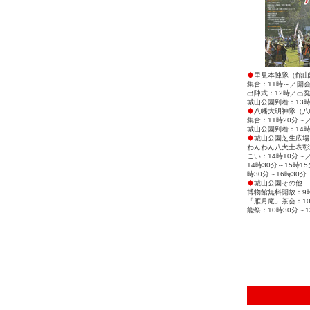
◆
里見本陣隊（館山
集合：11時～／開会
出陣式：12時／出発
城山公園到着：13時
◆
八幡大明神隊（八
集合：11時20分～
城山公園到着：14時
◆
城山公園芝生広場
わんわん八犬士表彰
こい：14時10分
14時30分～15時1
時30分～16時30分
◆
城山公園その他
博物館無料開放：9
「雁月庵」茶会：1
能祭：10時30分～1