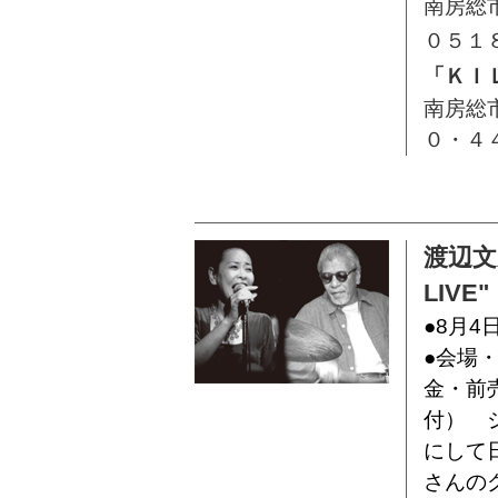
南房総
０５１
「ＫＩ
南房総
０・４
渡辺文
LIVE"
●8月4
●会場
金・前売
付） 
にして
さんの