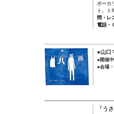
ボーカ
ト。１
問・レ
電話・
●山口
●開催
●会場
「う