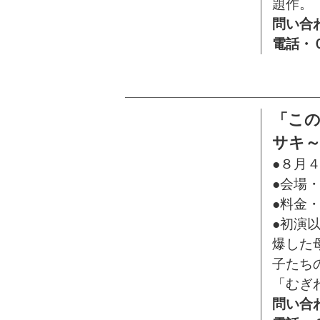
題作。
問い合
電話・
「この
サキ
●８月４
●会場
●料金
●初演
爆した
子たち
「むぎ
問い合