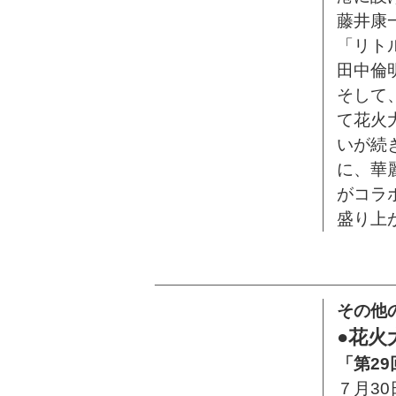
藤井康
「リト
田中倫
そして
て花火
いが続
に、華
がコラ
盛り上
その他
●花火
「第2
７月30