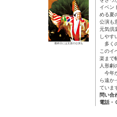
イベン
める夏
公演も
元気倶
しやす
多くの
最終日には文楽の公演も
このイ
楽まで
人形劇
今年か
ら遠か
ていま
問い合
電話・