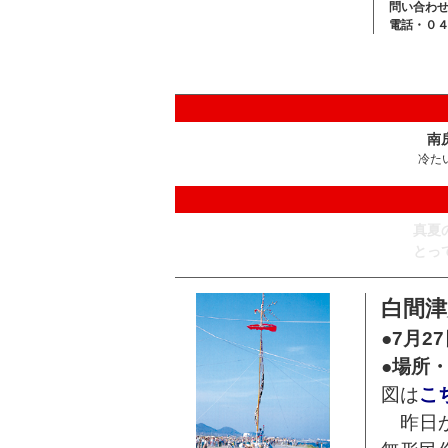
問い合わ
電話・０
南
冷た
真夏
とっ
白間
●7月2
●場所
図は
こ
昨日か