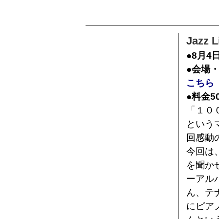
Jazz
●8月4
●会場
こちら
●料金5
「１０
という
回感動
今回は
を聞か
ーアル
ん、テ
にピア