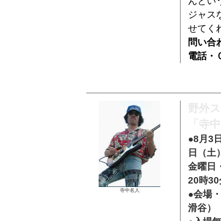
んとい
ジャス
せてく
問い合
電話・
野外
「寺中名
●8月3
日（土
金曜日・
20時3
寺中名人
●会場
滑谷）