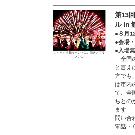
第13
ル in
●８月1
●会場
●入場
こちらも名物イベントに。花火とフラ
メンコ
全国の
と言え
方でも
は市内
て、全
ちとの
ます。
問い合
電話・