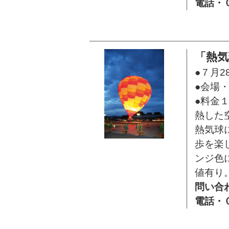
電話・
「熱気
●７月2
●会場
●料金
熱した
熱気球
歩を楽
ンジ色
値有り
問い合
電話・