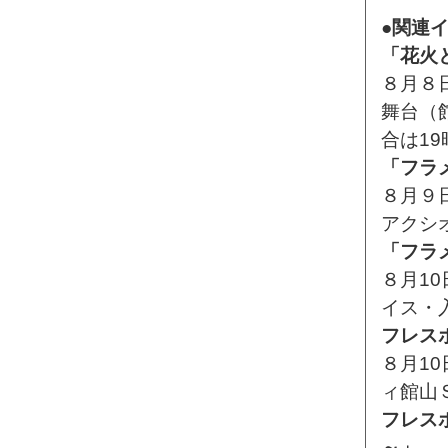
●関連
「花火
８月８
舞台（
合は19
「フラメ
８月９
アクシ
「フラメ
８月1
イス・
フレス
８月1
ィ館山
フレスポ
～」