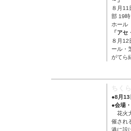
８月11
部 19
ホール
「アセ
８月1
ール・
がてら
ちくら
●8月1
●会場
花火大
催され
港に設