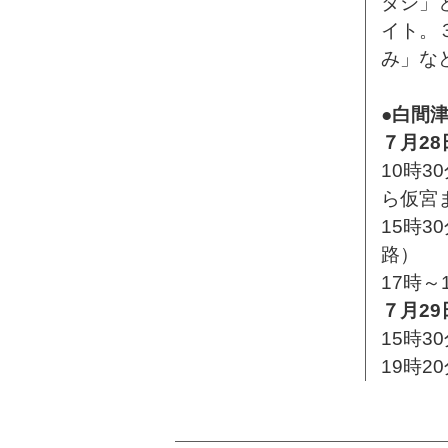
タシ」
イト。
み」な
●白間
７月2
10時
ら仮宮
15時3
路）
17時
７月2
15時3
19時2