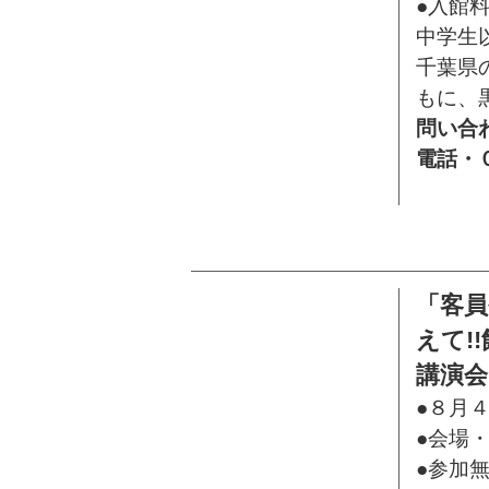
●入館
中学生
千葉県
もに、
問い合
電話・
「客員
えて!
講演会
●８月４
●会場
●参加