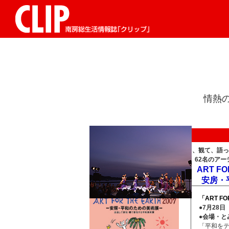
情熱
創って、観て、語っ
62名のア
ART FO
安房・
「
ART F
●
7月28日
●会場・と
「平和を