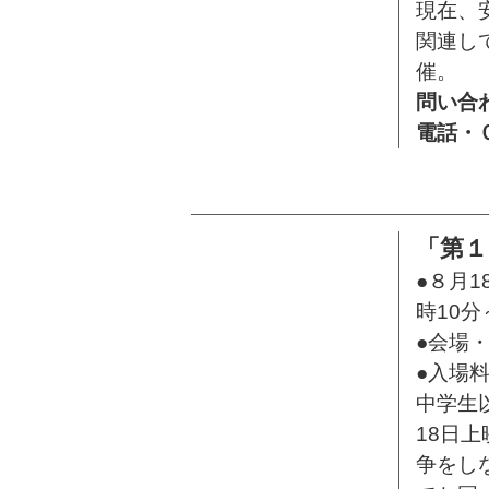
現在、
関連し
催。
問い合
電話・
「第１
●８月1
時10分
●会場
●入場
中学生
18日
争をし