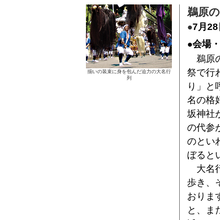
鵜原の
●
7月2
●会場
鵜原の
祭で行
揃いの装束に身を包んだ迫力の大名行
列
り」と
名の格
坂神社
の代参
のとい
ぼると
大名行
歩き、
おりま
と、ま