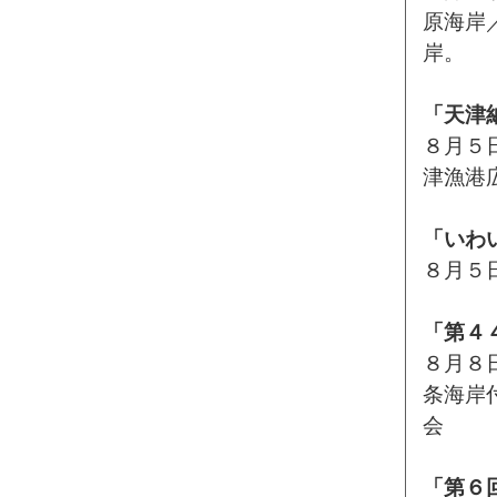
原海岸
岸。
「天津
８月５日
津漁港
「いわ
８月５
「第４
８月８日
条海岸
会
「第６回