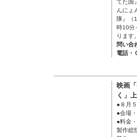
てた国
んにょ
隊』（
時10
ります
問い合
電話・
映画
く」上
●８月５
●会場
●料金
製作総