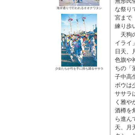
無形民
な祭り
海岸通りで行われるオオナワタシ
宮まで
練り歩
天狗の
イライ
日天、
色旗や
ちの「
少女たちが竹を手に持ち踊るササラ
子中高
ボウは
ササラ
く雅や
酒樽を
ら進ん
天、月