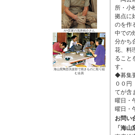
所・小
拠点に
のを作
ガｩ芸家の浅井純介さん
中での
分かち
花、料
ること
す。
海山窯陶芸倶楽部で焼きものに取り組
む会員
◆募集
００円
てが含
曜日・
曜日・
お問い
「海山