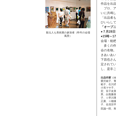
作品を出
プロ、ア
いに共鳴
「出品者
ひいらし
「オープ
●７月28
観る人も美術展の参加者（昨年の会場
風景）
●15時～1
会場・枇
多くの作
会の名物
きあいあ
下昌也さ
定されて
し、是非
出品作家（
愛沢綾子、
範子、石川
小滝マサ子
宏、笹子友
男、白熊勝
子、☆早川
正廣、☆穂
子、谷貝宗
田議一郎、