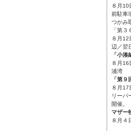
８月10
前駐車
つかみ
「第３
８月1
辺／翌
「小湊
８月16
浦湾
「第９
８月1
リーパ
開催。
マザー
８月４日