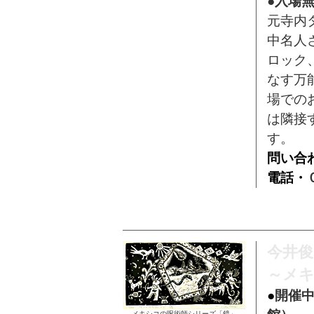
●入場
元寺内
中名人
ロック
なす万
場での
は隣接
す。
問い合
電話・
今井俊
～メキ
●
開催中
メキシコの呪術師シリーズ「鏡」