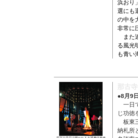
浜おり
選にも
の中を
非常に
また近
る風光
も青い
那古寺
●8月9
一日で
じ功徳
板東三
納札所
四万六千日で焚かれる大護摩供奉修