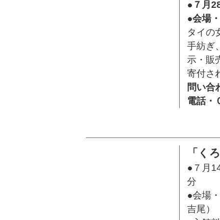
●７月2
●会場
タイの
手紡ぎ
示・販
寄付さ
問い合
電話・
「く
●７月
分
●会場
吉尾）