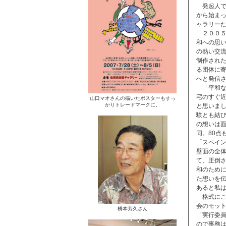
発起人で
から始ま
ャラリー
２００５
和への思
の熱い交
制作され
る団体に
へと発信
「平和な
宅のすぐ
山口マオさんの描いたポスターもすっ
かりトレードマークに。
と思いま
験とも結
の想いは面
同。80点
「スペイ
壁面の全
て、圧倒
和のため
た想いを
あると私
「格式に
会のモッ
橋本芳久さん
「実行委
ので事務は