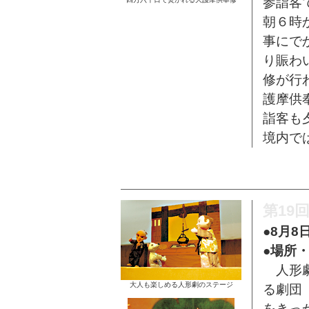
参詣客
朝６時
事にで
り賑わ
修が行
護摩供
詣客も
境内で
第19
●8月8
●場所
人形劇
大人も楽しめる人形劇のステージ
る劇団
をきっ