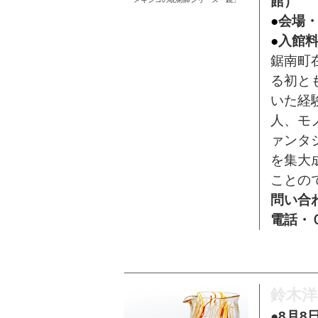
館）
●
会
場
●
入館料
鋸南町
る初と
いた経
人、モ
ァンタ
を集大
ことの
問い合
電話・
鈴木洋
●8月8