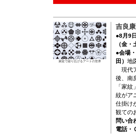
吉良
●8月9
（金・
●会場
田）
地
家紋で繰り広げるアートの世界
現代ア
後、南
「家紋
紋がア
仕掛け
観ての
問い合
電話・