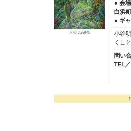
● 会
白浜
● ギ
小谷
小谷さんの作品
くこ
問い
TEL／
［