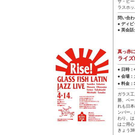
ザ・ビー
ラスホッ
問い合わ
● ディビ
● 英会話
真っ赤
ライズ
● 日時
● 会場
● 料金
ガラス工
勝、ベー
れも日本
ンバー。
わり、は
はご用心
きょう3