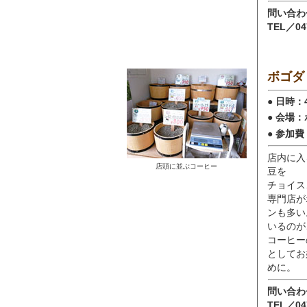
問い合
TEL／04
ボゴダ
● 日時：
● 会場
● 参加費
店内に入
店頭に並ぶコーヒー
豆を
チョイス
専門店が
ンも多い
いるのが
コーヒー
としてお
めに。
問い合
TEL／04