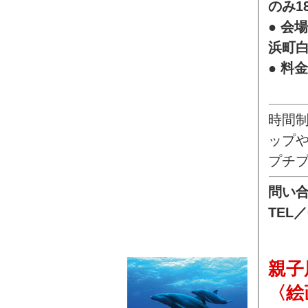
のみ1
● 会
浜町
● 料
時間
ップ
プチ
問い
TEL／
親子
〈絵