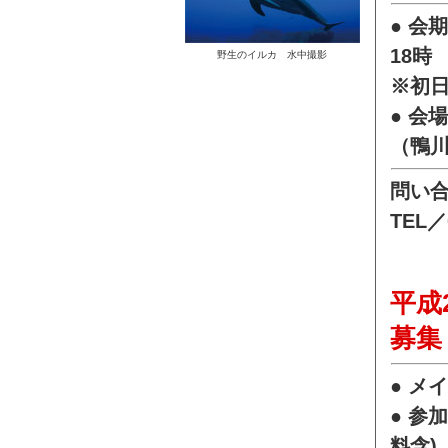
● 会
18時
野生のイルカ 水中撮影
※初日
● 会
（鴨
問い
TEL／
平成
募集
● メ
● 参
料含)