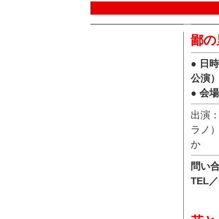
鄙の
● 日
公演
● 会
出演
ラノ
か
問い
TEL／