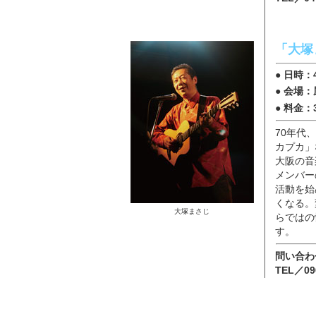
「大塚
● 日時：
● 会場
● 料金：
70年代
カプカ」
大阪の音
メンバー
活動を始
くなる。
大塚まさじ
らではの
す。
問い合
TEL／09