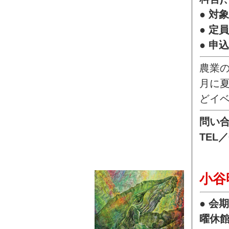
● 対
● 定
● 申
農業
月に
どイ
問い
TEL／
小谷
● 会
曜休