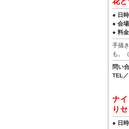
花と
● 日
● 会
● 料
手描
も。（
問い
TEL／
ナイ
りセ
● 日