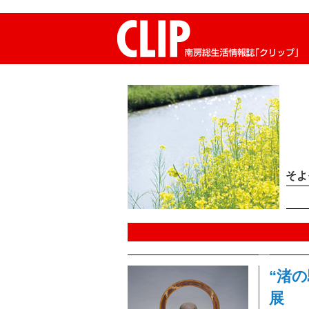
CLIP南房総生活情報誌「クリップ」
そよ
“渚
展