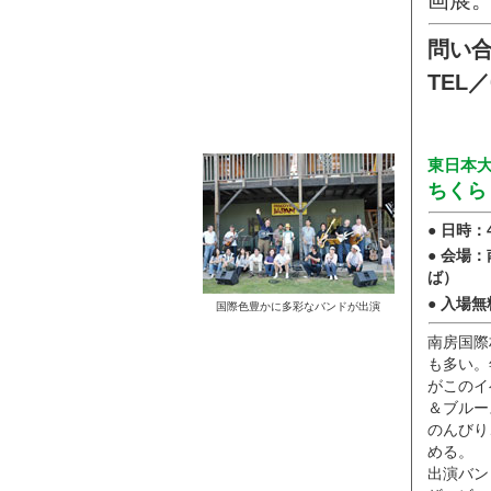
問い
TEL／
東日本
ちくら
● 日時：
● 会場
ば）
● 入場無
国際色豊かに多彩なバンドが出演
南房国際
も多い。
がこのイ
＆ブルー
のんびり
める。
出演バン