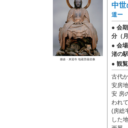
中世
道ー
● 会
分（
● 会
渚の
鎌倉・来迎寺 地蔵菩薩坐像
● 観
古代
安房
安 
われて
(房総
した
画展