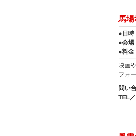
馬場
●日時
●会
●料金
映画
フォ
問い
TEL／