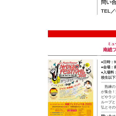
問い
TEL／
ミュ
南総フ
●日時：
●会場：
●入場料
校生以下
熟練の
が集合！
ビやラジ
ループと
弘とその