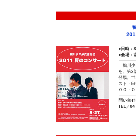
20
●日時：
●会場：
鴨川少年
を、第2
登場。世
スト・臼
ＯＧ・Ｏ
問い合せ
04
TEL／