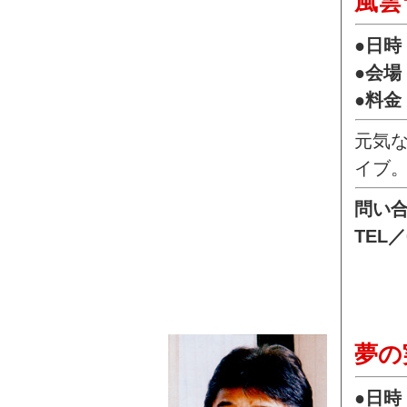
風雲
●日時
●会場
●料金
元気な
イブ
問い合
TEL／
夢の
●日時