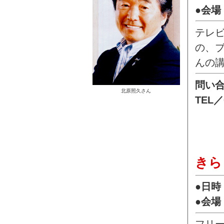
●会
テレ
の、
んの
問い
北原照久さん
TEL／
きら
●日時
●会場