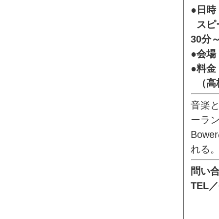
●日時
スピー
30分
●会
●料金
（高校
音楽
ーラン
Bow
れる
問い
TEL／