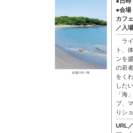
●日時
●会
カフ
／入
ライ
ト、
ンを盛
の若
会場の沖ノ島
をく
した
「海」
ブ、
りシ
URL