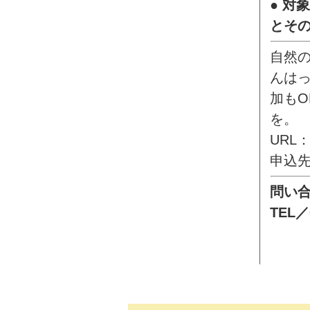
● 対
とそ
自然
んは
加も
を。
URL
申込
問い
TEL／