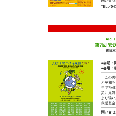
問い合せ
04
TEL／
ART 
− 第7回 
東日本
●会期：
●会場：
この美
と平和を
年で7回
災に見舞
より強い
救援基金
問い合せ