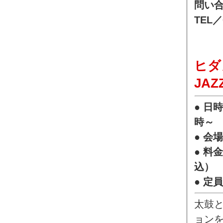
問い
TEL／
ヒダ
JAZ
● 日
時～
● 会
● 料
込）
● 定
太鼓
ョン