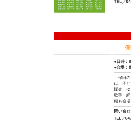
TEL／04
保
●日時：8
●会場：
保田の
は、子ど
販売、ゆ
歌手・網
頭も会場
問い合せ
04
TEL／