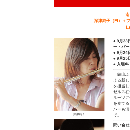
南
深津純子（Fl）＋
L
● 9月
ー・パー
● 9月
● 9月
● 入場
館山ふ
よる新し
を担当し
ゼルス在
ルーツに
を奏でる
バーも演
深津純子
で。
問い合せ