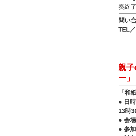
奏終
問い
TEL／
親子
ー」
「和
● 日
13時3
● 会
● 参