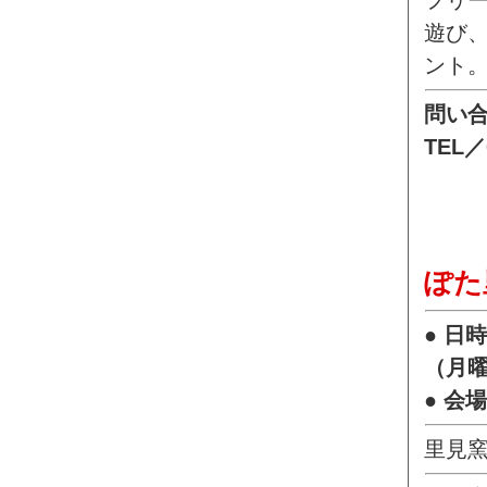
フリ
遊び
ント
問い
TEL／
ぽた
● 日
（月
● 会
里見