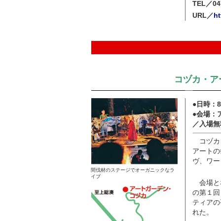
TEL／04
URL／
h
コヅカ・ア
●日時：8
●会場：
／入場無
コヅカ
アートの
ヴ、ワー
間伐材のステージでオーガニックなラ
イブ
会場とな
の第１回
ティアの
れた。