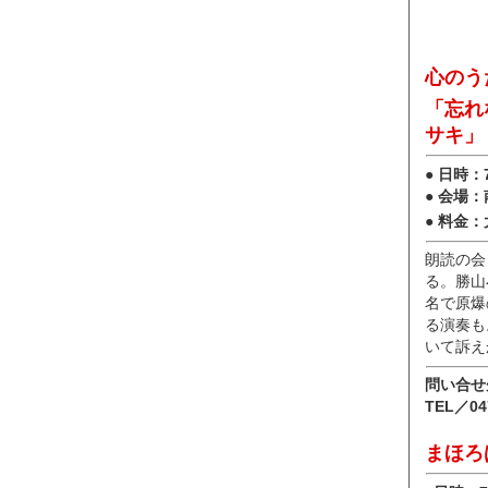
心のう
「忘れ
サキ」
● 日時：
● 会場
● 料金
朗読の会
る。勝山
名で原爆
る演奏も
いて訴え
問い合せ
TEL／04
まほろ