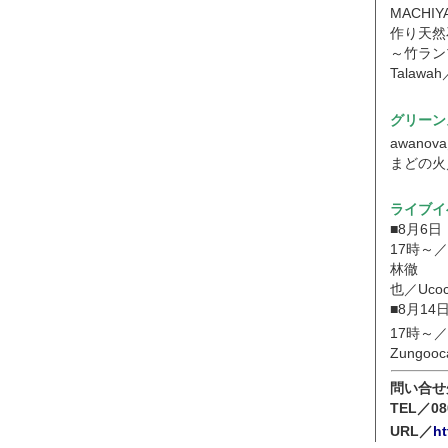
MACH
作り天然
～竹ラン
Talawa
グリーン
awano
まどの火
ライブイ
■8月6
17時～
林徹
也／Uco
■8月1
17時～／
Zungo
問い合せ先
TEL／08
URL／
ht