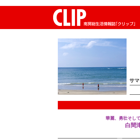
CLIP南房総生活情報誌「クリップ」
サマ
華麗、勇壮そし
白間