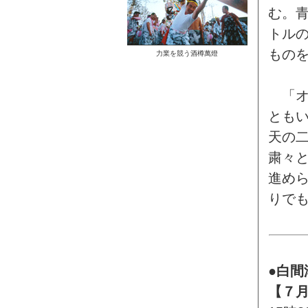
む。
トル
もの
力業を競う酒樽萬燈
「オ
とも
天の
粛々
進め
りで
●白
【７月