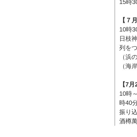
15時
【７月
10時
日枝
列をつ
（浜の
（海岸
【7月
10時
時40
振り
酒樽