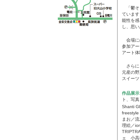
「鬱そ
ています
能性を感
し、思い
会場に
参加アー
アート体
さらに
元産の野
スイーツ
作品展示
ト、写真
Shant
frees
まお／流木
理絵／i
TRIP
ェ 小高善