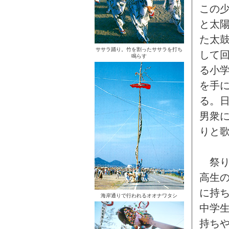
この
と太
た太
ササラ踊り。竹を割ったササラを打ち
して
鳴らす
る小
を手
る。
男衆
りと
祭り
高生
に持
海岸通りで行われるオオナワタシ
中学
持ち