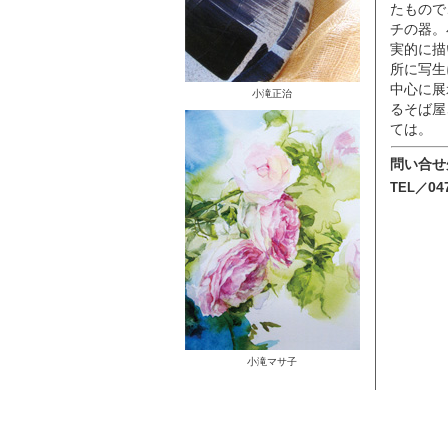
たもので
チの器。
実的に描
所に写生
中心に展
小滝正治
るそば屋
ては。
問い合せ
04
TEL／
小滝マサ子