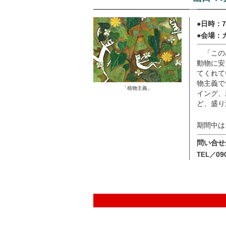
●日時：7
●会場：
「この
動物に安
てくれて
物主義で
「植物主義」
イング、
ど、盛り
期間中は
問い合せ
09
TEL／