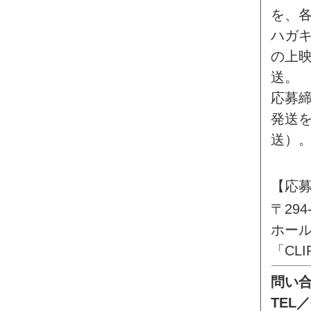
を、各
ハガ
の上
送。
応募締
発送を
送）
【応
〒29
ホー
「CL
問い
TEL／