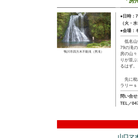
「房
●日時：
（火・水
●会場：
低名山
79の滝
鴨川市四方木不動滝（男滝）
房の山々
りが並ぶ
るはず。
先に枇
ラリーｓ
問い合せ
04
TEL／
山口マ