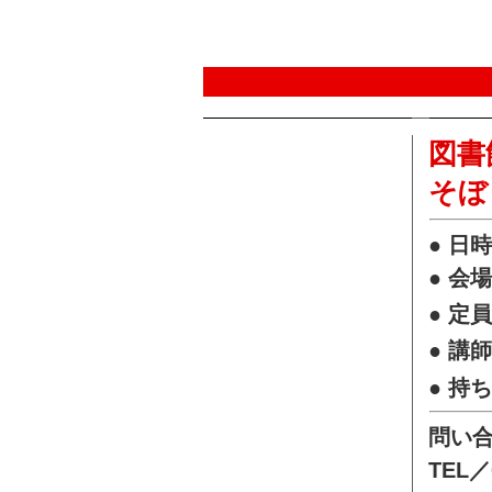
図書
そぼ
● 日
● 会
● 定
● 講
● 持
問い
TEL／