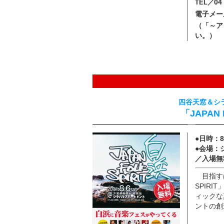
04
TEL／
電子メー
（「～ア
い。）
四谷天窓＆シラ
「JAPAN 
●日時：
●会場：
／入場無
目指すは
SPIR
ィックな
ントの創