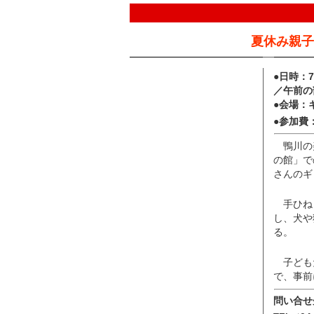
夏休み親子
●日時：
／午前の
●会場：
●参加費
鴨川の
の館」で
さんのギ
手ひね
し、犬や
る。
子ども
で、事前
問い合せ