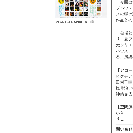
今回出
ブハウス
スの弾き
作品との
JAPAN FOLK SPIRIT in 白浜
会場と
り、夏フ
元クリエ
ハウス、
る。房総
【アコー
ヒグチア
田村千晴
嵐伸治／
神崎克広
【空間演
いき
りこ
問い合せ