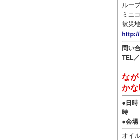
ルー
ミニ
被災
http:/
問い
TEL／
なが
かな
●日時
時
●会
オイ