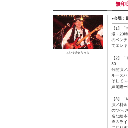
無印
●会場：
【1】「
場・20
のベンチ
てエレキ
エレキ少女ちっち
【2】「
30
分開演／
ルースバ
そしてス
妹尾隆一
【3】「
演／料金
の"おっ
名な絵本
※３ライ
になりま