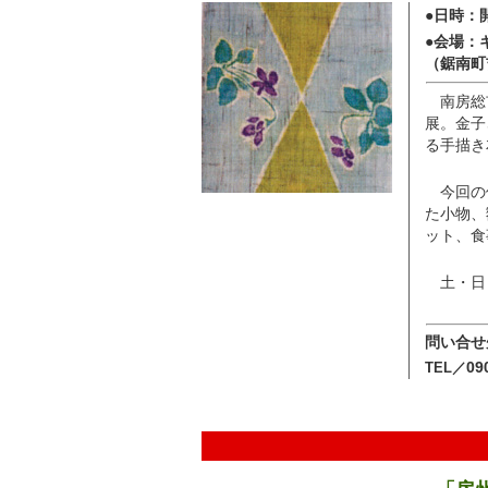
●日時：
●会場：
（鋸南町
南房総
展。金子
る手描き
今回の
た小物、
ット、食
土・日
問い合せ
09
TEL／