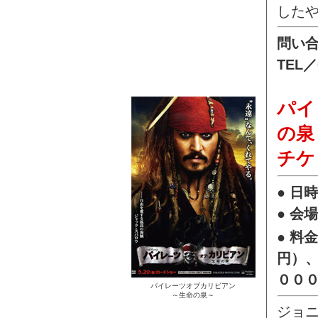
したや
問い
TEL／
パイ
の泉
チケ
● 日
● 会
● 料
円）
００
パイレーツオブカリビアン
～生命の泉～
ジョ