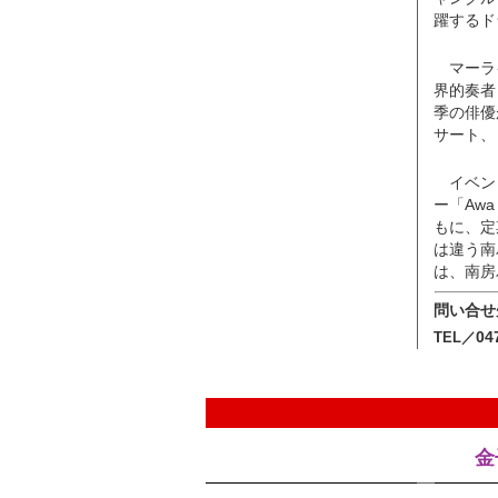
躍するド
マーラ
界的奏者
季の俳優
サート、
イベン
ー「Aw
もに、定
は違う南
は、南房
問い合せ
04
TEL／
金