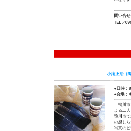
問い合せ
09
TEL／
小滝正治（
●日時：
●会場：
鴨川市
よる二人
鴨川市で
の感じら
写真のピ