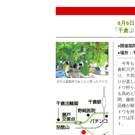
8月6
「千倉ぶ
●開催期
●場所：
今年も
倉町川戸
り、大切
りが楽し
ガラス温室内でみごとに実ったブドウ
ドウ狩り
も高めと
間、藤稔
品種が順
ドウを持
ドウは圧
ト。