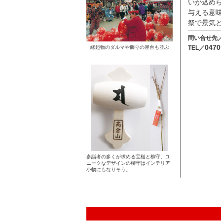
いが込め
与える意
祭で景気
問い合せ先
047
縁起物のダルマや飾りの屋台も並ぶ
TEL／
参詣者の多くが求める宝槌と柳守。ユ
ニークなデザインの柳守はインテリア
小物にもなりそう。