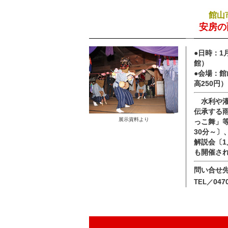
館山
安房の
●日時：1
館）
●会場：館
高250円）
水利や灌
伝承する
展示資料より
っこ舞」等
30分～〕
解説会〔1
も開催さ
問い合せ
047
TEL／