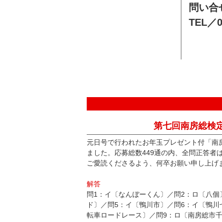
問い合
TEL／0
第七回南房総検
元日号で行われたお年玉プレゼント付「南
ました。応募総数449通の内、全問正答者
ご愛読くださるよう、何卒お願い申し上げ
解答
問1：イ〔なんぼーくん〕／問2：ロ〔八個
ド〕／問5：イ〔鴨川市〕／問6：イ〔鴨川
転車ロードレース〕／問9：ロ〔南房総市千