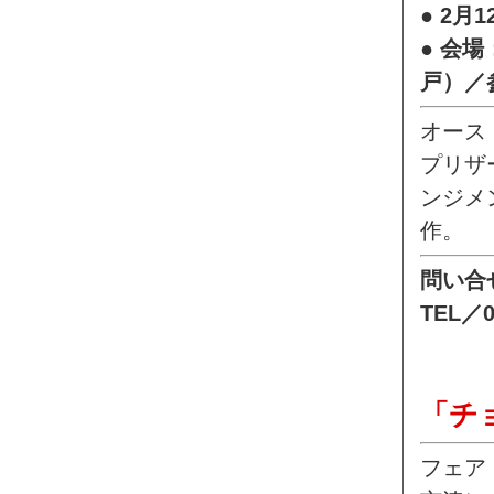
● 2月
● 会場
戸）／
オース
プリザ
ンジメ
作。
問い合せ
TEL／0
「チ
フェア