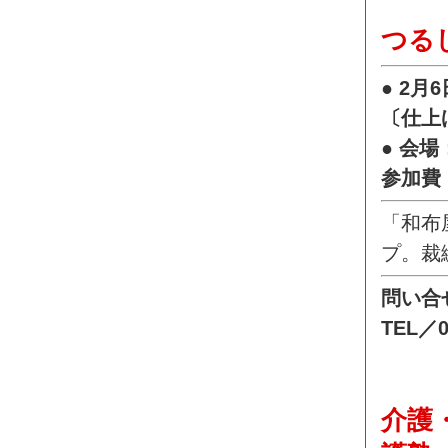
つる
● 2
〔仕上
● 会
参加費：
「和布
プ。裁
問い合
TEL／0
介護