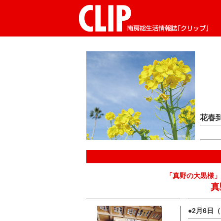
CLIP南房総生活情報誌「クリップ」
花春
「真野の大黒様」
真
●
2月6日