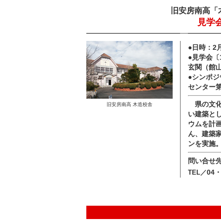
旧安房南高「
見学
●日時：2
●見学会〔
玄関（館
●シンポジ
センター
県の文化
旧安房南高 木造校舎
い建築と
ウムを計
ん、建築
ンを実施
問い合せ
04・
TEL／