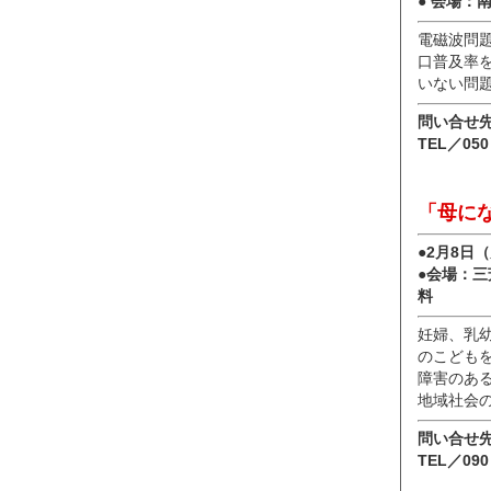
● 会場
電磁波問
口普及率
いない問
問い合せ
TEL／050
「母に
●2月8日
●会場：
料
妊婦、乳
のこども
障害のあ
地域社会
問い合せ
TEL／090