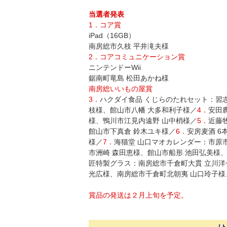
当選者発表
1．コア賞
iPad（16GB）
南房総市久枝 平井滝夫様
2．コアコミュニケーション賞
ニンテンドーWii
鋸南町竜島 松田あかね様
南房総いいもの屋賞
3．
ハクダイ食品 くじらのたれセット：習
枝様、館山市八幡 大多和利子様／
4．
安田
様、鴨川市江見内遠野 山中梢様／
5．
近藤
館山市下真倉 鈴木ユキ様／
6．
安房麦酒 6
様／
7．
海猫堂 山口マオカレンダー：市原
市洲崎 森田恵様、館山市船形 池田弘美様
匠特製グラス：南房総市千倉町大貫 立川洋
光広様、南房総市千倉町北朝夷 山口玲子様
賞品の発送は２月上旬を予定。