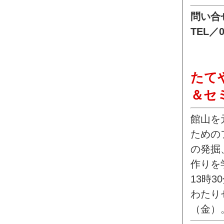
問い合
TEL／0
たて
＆セ
館山を
ための
の発掘
作りを
13時
わたり
（金）