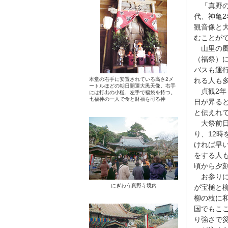
「真野の
代、神亀2
観音像と
むことが
山里の風
（福祭）
バスも運
本堂の右手に安置されている高さ2メ
れる人も
ートルほどの朝日開運大黒天像。右手
貞観2年
には打出の小槌、左手で福袋を持つ。
七福神の一人で食と財福を司る神
日が昇る
と伝えれ
大祭前日
り、12
ければ早
をする人
頃から夕
お参りに
にぎわう真野寺境内
が宝槌と
柳の枝に
国でもこ
り強さで