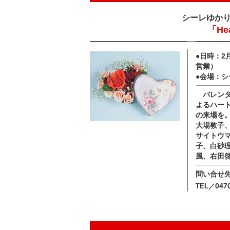
シーレゆか
「He
●日時：2
営業）
●会場：
バレンタ
よるハー
の来場を
大場敦子
サイトウ
子、白砂
風、右田
問い合せ
047
TEL／