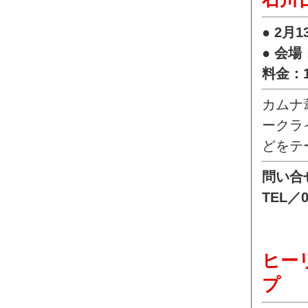
● 2月
● 会
料金：
カムナ
ークラ
どをテ
問い合
TEL／0
ヒー
プ