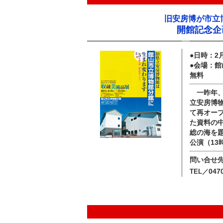
旧安房博が市立
開館記念企
●日時：2
●会場：
無料
一昨年、
立安房博
て再オー
た資料の
総の海を
公演（13
問い合せ
047
TEL／