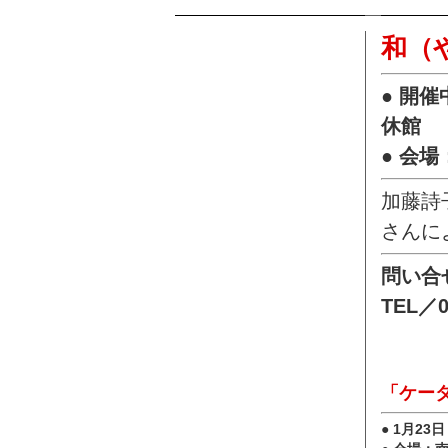
和（
● 開催
休館
● 会
加藤詩
さんに
問い合
TEL／0
「ケー
● 1月23