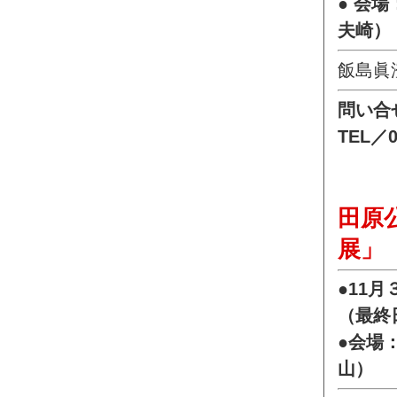
● 会
夫崎）
飯島眞
問い合
TEL／0
田原
展」
●11
（最終
●会場
山）