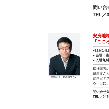
問い合
TEL／0
安房地
「ここ
●11月14
● 会場：
● 入場無
精神障害
越康文さ
精神科医・名越康文さん
質判定テ
る一日に
問い合せ
TEL／0470