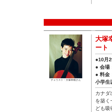
大塚
ート
●10月
● 会
● 料
チェリスト・大塚幸穂さん
小学生
カナダ
を築く
ども吸