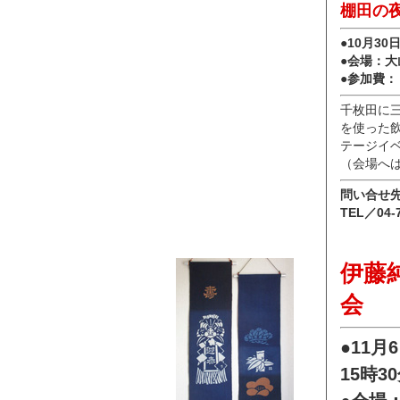
棚田の
●10月3
●会場：
●参加費
千枚田に
を使った
テージイ
（会場へ
問い合せ
TEL／04-7
伊藤
会
●11月
15時3