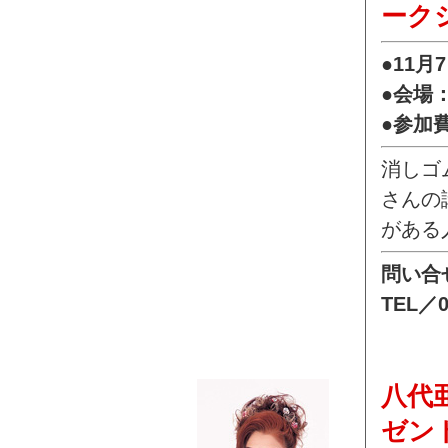
ーク
●11月
●会場
●参加
消しゴ
さんの
がある
問い合
TEL／0
八代
ゼン