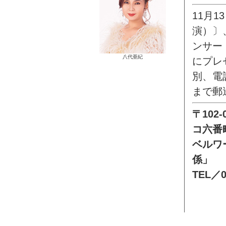
11月1
演）〕
ンサー
八代亜紀
にプレ
別、電
まで郵
〒102
コ六番
ベルワ
係」
TEL／0