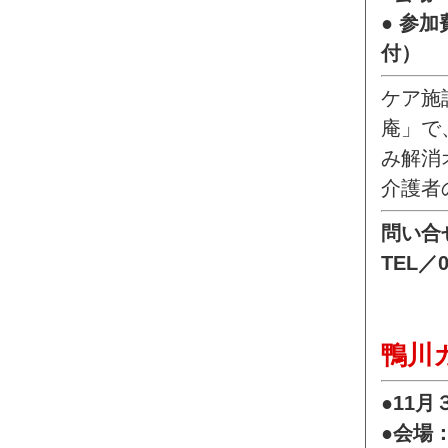
● 参
付）
ケア施
庵」で
み解消
介護者
問い合
TEL／0
鴨川
●11月
●会場