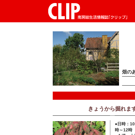
CLIP南房総生活情報誌「クリップ」
畑の
きょうから掘れま
●日時：1
時～12時