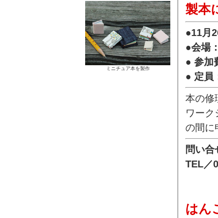
製本
●11
●会場
● 参
ミニチュア本を製作
● 定員
本の修
ワーク
の間に
問い合
TEL／0
はん