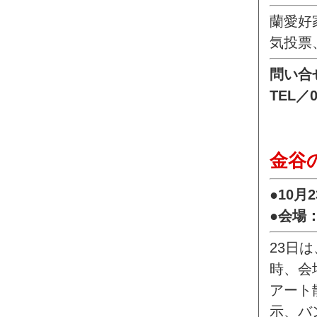
蘭愛好
気投票
問い合
TEL／0
金谷
●10月
●会場
23日
時、会
アート
示、バ