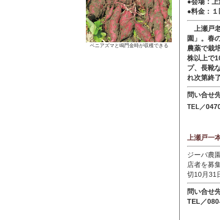
●会場：
●料金：１
上瀬戸老
園」。春
ベニアズマと鳴門金時が収穫できる
農薬で栽培
株以上で1
プ、長靴
れ次第終
問い合せ
047
TEL／
上瀬戸一
ジーバ農
店者を募
切10月31
問い合せ
TEL／080-