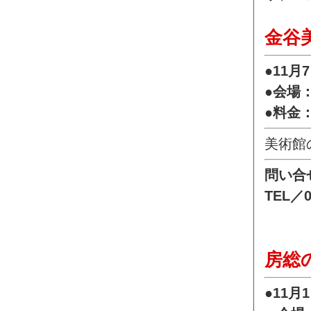
金谷
●11月
●会場
●料金
美術館
問い合
TEL／0
房総
●11