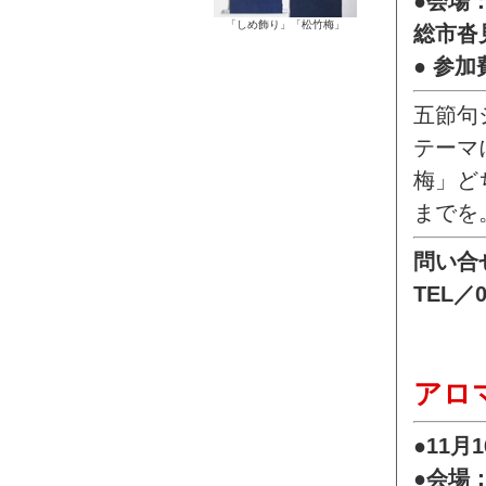
●会場：
「しめ飾り」「松竹梅」
総市沓
● 参
五節句
テーマ
梅」ど
までを
問い合
TEL／0
アロ
●11月
●会場